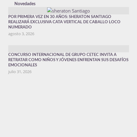
Novedades
POR PRIMERA VEZ EN 30 AÑOS: SHERATON SANTIAGO
REALIZARÁ EXCLUSIVA CATA VERTICAL DE CABALLO LOCO
NUMERADO
agosto 3, 2026
CONCURSO INTERNACIONAL DE GRUPO CETEC INVITA A
RETRATAR COMO NIÑOS Y JÓVENES ENFRENTAN SUS DESAFÍOS
EMOCIONALES
julio 31, 2026
SONY LANZA LA “FX5,” UNA CÁMARA CINEMA LINE CON UN
NUEVO SENSOR DE IMÁGENES, FORMATOS DE GRABACIÓN
OPEN GATE, GRABACIÓN RAW INTERNO Y CAPACIDAD DE
OPERACIÓN MEJORADA
julio 23, 2026
EVENTO VINOS ICONOS 2026 REUNIRÁ A LOS AMANTES DEL