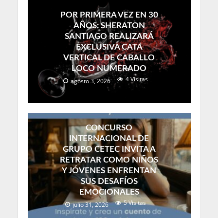
POR PRIMERA VEZ EN 30
AÑOS: SHERATON
SANTIAGO REALIZARÁ
EXCLUSIVA CATA
VERTICAL DE CABALLO
LOCO NUMERADO
4 Visitas
agosto 3, 2026
CONCURSO
INTERNACIONAL DE
GRUPO CETEC INVITA A
RETRATAR COMO NIÑOS
Y JÓVENES ENFRENTAN
SUS DESAFÍOS
EMOCIONALES
5 Visitas
julio 31, 2026