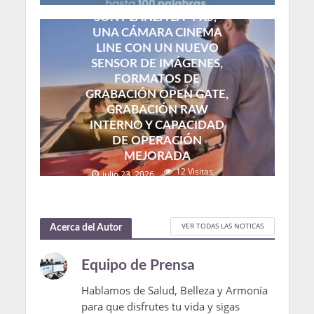
SONY LANZA LA “FX5,”
UNA CÁMARA CINEMA
LINE CON UN NUEVO
SENSOR DE IMÁGENES,
FORMATOS DE
GRABACIÓN OPEN GATE,
GRABACIÓN RAW
INTERNO Y CAPACIDAD
DE OPERACIÓN
MEJORADA
12 Visitas
julio 23, 2026
VER TODAS LAS NOTICAS
Acerca del Autor
Equipo de Prensa
Hablamos de Salud, Belleza y Armonía
para que disfrutes tu vida y sigas