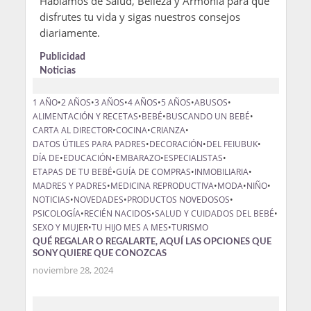
Hablamos de Salud, Belleza y Armonía para que
disfrutes tu vida y sigas nuestros consejos
diariamente.
Publicidad
Noticias
1 AÑO
•
2 AÑOS
•
3 AÑOS
•
4 AÑOS
•
5 AÑOS
•
ABUSOS
•
ALIMENTACIÓN Y RECETAS
•
BEBÉ
•
BUSCANDO UN BEBÉ
•
CARTA AL DIRECTOR
•
COCINA
•
CRIANZA
•
DATOS ÚTILES PARA PADRES
•
DECORACIÓN
•
DEL FEIUBUK
•
DÍA DE
•
EDUCACIÓN
•
EMBARAZO
•
ESPECIALISTAS
•
ETAPAS DE TU BEBÉ
•
GUÍA DE COMPRAS
•
INMOBILIARIA
•
MADRES Y PADRES
•
MEDICINA REPRODUCTIVA
•
MODA
•
NIÑO
•
NOTICIAS
•
NOVEDADES
•
PRODUCTOS NOVEDOSOS
•
PSICOLOGÍA
•
RECIÉN NACIDOS
•
SALUD Y CUIDADOS DEL BEBÉ
•
SEXO Y MUJER
•
TU HIJO MES A MES
•
TURISMO
QUÉ REGALAR O REGALARTE, AQUÍ LAS OPCIONES QUE
SONY QUIERE QUE CONOZCAS
noviembre 28, 2024