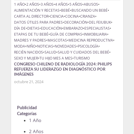
1 AÑO
•
2 AÑOS
•
3 AÑOS
•
4 AÑOS
•
5 AÑOS
•
ABUSOS
•
ALIMENTACIÓN Y RECETAS
•
BEBÉ
•
BUSCANDO UN BEBÉ
•
CARTA AL DIRECTOR
•
CIENCIA
•
COCINA
•
CRIANZA
•
DATOS ÚTILES PARA PADRES
•
DECORACIÓN
•
DEL FEIUBUK
•
DÍA DE
•
DIETAS
•
EDUCACIÓN
•
EMBARAZO
•
ESPECIALISTAS
•
ETAPAS DE TU BEBÉ
•
GUÍA DE COMPRAS
•
INMOBILIARIA
•
MADRES Y PADRES
•
MASCOTAS
•
MEDICINA REPRODUCTIVA
•
MODA
•
NIÑO
•
NOTICIAS
•
NOVEDADES
•
PSICOLOGÍA
•
RECIÉN NACIDOS
•
SALUD
•
SALUD Y CUIDADOS DEL BEBÉ
•
SEXO Y MUJER
•
TU HIJO MES A MES
•
TURISMO
CONGRESO CHILENO DE RADIOLOGÍA 2024: PHILIPS
REFUERZA SU LIDERAZGO EN DIAGNÓSTICO POR
IMÁGENES
octubre 21, 2024
Publicidad
Categorías
1 Año
2 Años