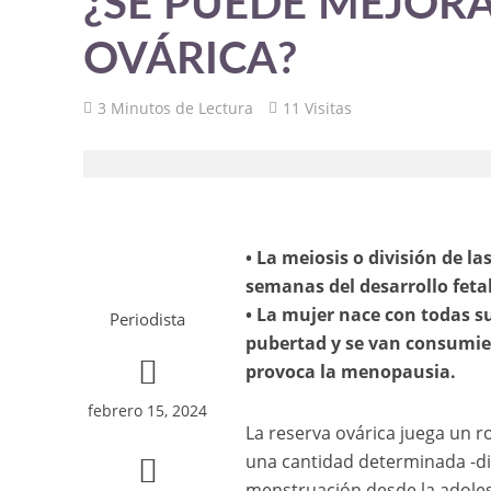
¿SE PUEDE MEJORA
OVÁRICA?
3 Minutos de Lectura
11 Visitas
• La meiosis o división de la
semanas del desarrollo fetal
• La mujer nace con todas su
Periodista
pubertad y se van consumien
provoca la menopausia.
febrero 15, 2024
La reserva ovárica juega un ro
una cantidad determinada -di
menstruación desde la adolesc