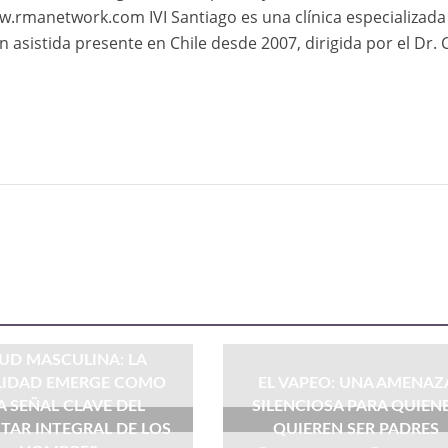
w.rmanetwork.com IVI Santiago es una clínica especializada
asistida presente en Chile desde 2007, dirigida por el Dr. 
UD MASCULINA: LA
ILIDAD EMERGE COMO
EL VAPEO: UNA AMENAZ
 SEÑAL CLAVE DEL
SILENCIOSA PARA QUIEN
STAR INTEGRAL DE LOS
QUIEREN SER PADRES