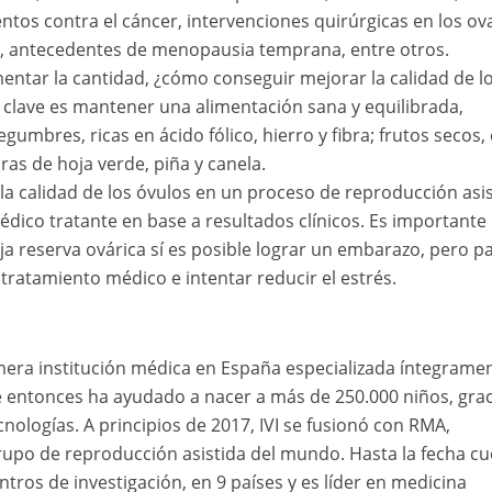
entos contra el cáncer, intervenciones quirúrgicas en los ova
s, antecedentes de menopausia temprana, entre otros.
ntar la cantidad, ¿cómo conseguir mejorar la calidad de l
 clave es mantener una alimentación sana y equilibrada,
umbres, ricas en ácido fólico, hierro y fibra; frutos secos,
ras de hoja verde, piña y canela.
 la calidad de los óvulos en un proceso de reproducción asis
médico tratante en base a resultados clínicos. Es importante
a reserva ovárica sí es posible lograr un embarazo, pero p
 tratamiento médico e intentar reducir el estrés.
imera institución médica en España especializada íntegrame
entonces ha ayudado a nacer a más de 250.000 niños, grac
ecnologías. A principios de 2017, IVI se fusionó con RMA,
rupo de reproducción asistida del mundo. Hasta la fecha c
entros de investigación, en 9 países y es líder en medicina