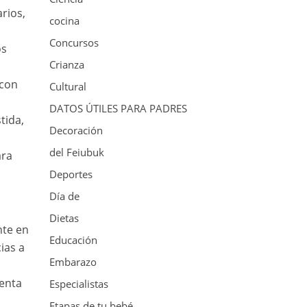
rios,
cocina
Concursos
os
Crianza
 con
Cultural
DATOS ÚTILES PARA PADRES
tida,
Decoración
del Feiubuk
ara
Deportes
Día de
Dietas
nte en
Educación
ias a
Embarazo
uenta
Especialistas
Etapas de tu bebé