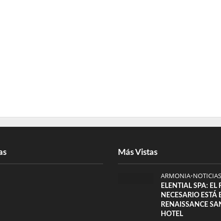
as
Más Vistas
ARMONIA
•
NOTICIA
ELENTIAL SPA: EL
NECESARIO ESTÁ 
RENAISSANCE SA
HOTEL