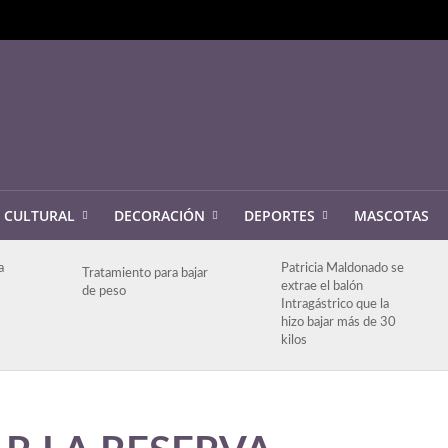
CULTURAL
DECORACIÓN
DEPORTES
MASCOTAS
a
Patricia Maldonado se
Tratamiento para bajar
extrae el balón
de peso
Intragástrico que la
hizo bajar más de 30
kilos