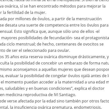
va ovárica, sí se han encontrado métodos para mejorar la
 la fertilidad de la mujer.
mada por millones de óvulos, a partir de la menstruación
 se desata una suerte de competencia entre los óvulos para
ensual. Esto significa que, aunque sólo uno de ellos -el
 mayores posibilidades de fecundación- sea el protagonista
cada ciclo menstrual; de hecho, centenares de ovocitos se
nto de ser el seleccionado para ovular.
los 35 años esta reserva ovárica disminuye drásticamente, y
ficulta la posibilidad de concebir un embarazo de forma nat
o mismo aconsejamos a aquellas mujeres que desean pospon
a, evaluar la posibilidad de congelar óvulos ojalá antes de 
e el momento puedan acceder a la maternidad a una edad 
es, saludables y en buenas condiciones”, explica el doctor
a en medicina reproductiva de IVI Santiago.
ede verse afectada por la edad sino también por otros fact
tal, la insuficiencia ovárica prematura, endometriosis,