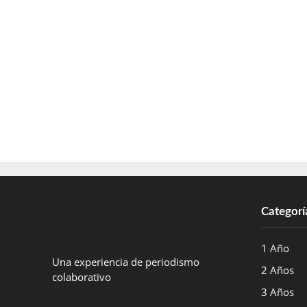
Categorí
1 Año
Una experiencia de periodismo
2 Años
colaborativo
3 Años