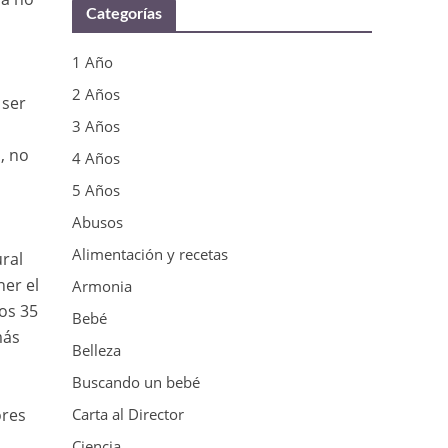
Categorías
1 Año
2 Años
 ser
3 Años
, no
4 Años
5 Años
Abusos
Alimentación y recetas
ural
er el
Armonia
los 35
Bebé
más
Belleza
Buscando un bebé
ores
Carta al Director
Ciencia