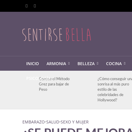
INICIO
ARMONIA
BELLEZA
COCINA
PSICOLOGÍA
Conoce el Método
¿Cómo conseguir un
Grez para bajar de
sonrisa al más puro
Peso
estilo de las
celebridades de
Hollywood?
EMBARAZO
•
SALUD
•
SEXO Y MUJER