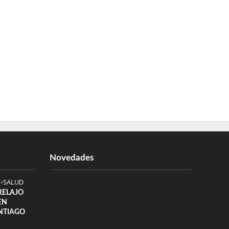
Novedades
S
•
SALUD
 RELAJO
EN
NTIAGO