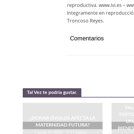
reproductiva. www.ivi.es – ww
íntegramente en reproducción 
Troncoso Reyes.
Comentarios
Tal Vez te podría gustar.
SAL
FERT
¿DONAR ÓVULOS AFECTA LA
UNA
MATERNIDAD FUTURA?
BIENE
junio 11, 2026
11 Visitas