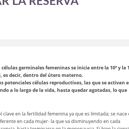
R LA RESERVA
s células germinales femeninas se inicia entre la 10ª y la 
, es decir, dentro del útero materno.
s potenciales células reproductivas, las que se activan e
do a lo largo de la vida, hasta quedar agotadas, lo que
l clave en la fertilidad femenina ya que es limitada; se nace
ferente en cada mujer- la que va disminuyendo en cada
encia, hasta terminarse en la menopausia. Si bien la cienc