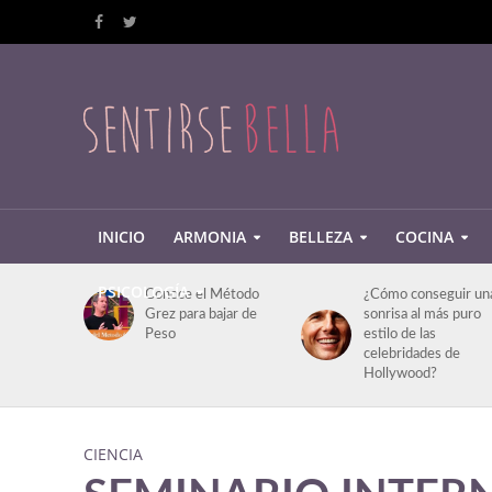
INICIO
ARMONIA
BELLEZA
COCINA
PSICOLOGÍA
Conoce el Método
¿Cómo conseguir un
Grez para bajar de
sonrisa al más puro
Peso
estilo de las
celebridades de
Hollywood?
CIENCIA