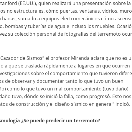
tanford (EE.UU.), quien realizará una presentación sobre la
os no estructurales, cómo puertas, ventanas, vidrios, mur
achadas, sumado a equipos electromecánicos cómo ascenso
o, bombas y tuberías de agua e incluso los muebles. Ocasi
vez su colección personal de fotografías del terremoto ocu
Cazador de Sismos” el profesor Miranda aclara que no es 
ido a que se traslada rápidamente a lugares en que ocurren
vestigaciones sobre el comportamiento que tuvieron difer
mos de observar y documentar tanto lo que tuvo un buen
o) como lo que tuvo un mal comportamiento (tuvo daño).
ño tuvo, dónde se inició la falla, como progresó. Esto nos
os de construcción y el diseño sísmico en general” indicó.
ismología ¿Se puede predecir un terremoto?