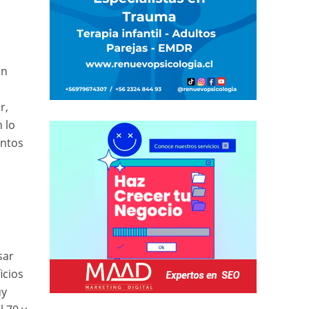
un
r,
 lo
entos
sar
icios
uy