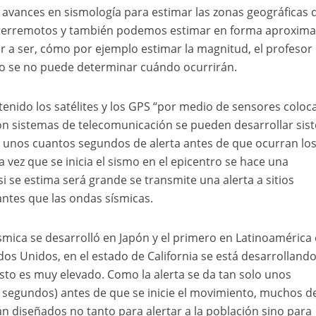
s avances en sismología para estimar las zonas geográficas
 terremotos y también podemos estimar en forma aproxim
r a ser, cómo por ejemplo estimar la magnitud, el profesor
o se no puede determinar cuándo ocurrirán.
n tenido los satélites y los GPS “por medio de sensores colo
con sistemas de telecomunicación se pueden desarrollar si
 unos cuantos segundos de alerta antes de que ocurran lo
a vez que se inicia el sismo en el epicentro se hace una
i se estima será grande se transmite una alerta a sitios
 antes que las ondas sísmicas.
ísmica se desarrolló en Japón y el primero en Latinoamérica 
dos Unidos, en el estado de California se está desarrolland
sto es muy elevado. Como la alerta se da tan solo unos
 segundos) antes de que se inicie el movimiento, muchos d
án diseñados no tanto para alertar a la población sino para