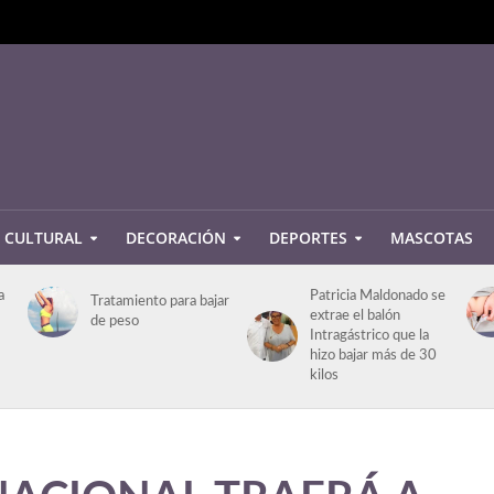
CULTURAL
DECORACIÓN
DEPORTES
MASCOTAS
a
Patricia Maldonado se
Tratamiento para bajar
extrae el balón
de peso
Intragástrico que la
hizo bajar más de 30
kilos