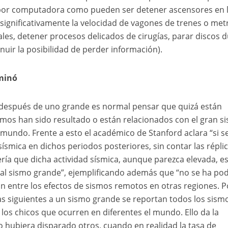
por computadora como pueden ser detener ascensores en 
r significativamente la velocidad de vagones de trenes o met
les, detener procesos delicados de cirugías, parar discos 
uir la posibilidad de perder información).
ominó
espués de uno grande es normal pensar que quizá están
smos han sido resultado o están relacionados con el gran s
 mundo. Frente a esto el académico de Stanford aclara “si s
ísmica en dichos periodos posteriores, sin contar las réplic
ería que dicha actividad sísmica, aunque parezca elevada, e
 al sismo grande”, ejemplificando además que “no se ha po
n entre los efectos de sismos remotos en otras regiones. P
as siguientes a un sismo grande se reportan todos los sism
os chicos que ocurren en diferentes el mundo. Ello da la
o hubiera disparado otros, cuando en realidad la tasa de