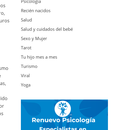
Psicología
los
Recién nacidos
ro,
Salud
duros
Salud y cuidados del bebé
Sexo y Mujer
Tarot
Tu hijo mes a mes
Turismo
ismo
e
Viral
as,
Yoga
s
dido
or
os