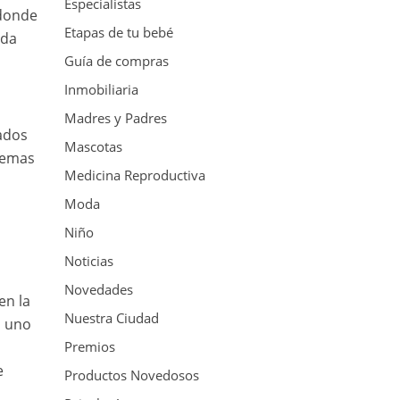
Especialistas
 donde
Etapas de tu bebé
ada
Guía de compras
Inmobiliaria
Madres y Padres
cados
Mascotas
stemas
Medicina Reproductiva
s
Moda
Niño
Noticias
Novedades
en la
Nuestra Ciudad
o uno
Premios
e
Productos Novedosos