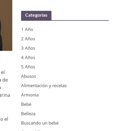
Categorías
1 Año
2 Años
3 Años
4 Años
5 Años
 el
Abusos
a de
Alimentación y recetas
o
arina
Armonia
Bebé
Belleza
o el
Buscando un bebé
y