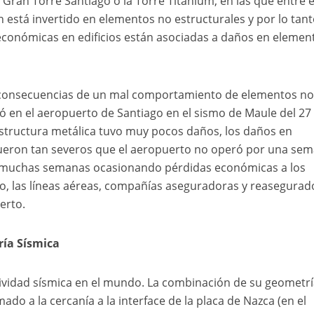
 Gran Torre Santiago o la Torre Titanium, en las que entre e
 está invertido en elementos no estructurales y por lo tant
económicas en edificios están asociadas a daños en elemen
 consecuencias de un mal comportamiento de elementos n
ió en el aeropuerto de Santiago en el sismo de Maule del 27
 estructura metálica tuvo muy pocos daños, los daños en
ueron tan severos que el aeropuerto no operó por una sem
 muchas semanas ocasionando pérdidas económicas a los
o, las líneas aéreas, compañías aseguradoras y reasegurad
erto.
ría Sísmica
tividad sísmica en el mundo. La combinación de su geometrí
do a la cercanía a la interface de la placa de Nazca (en el