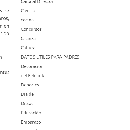
Carta al Director
os de
Ciencia
res,
cocina
ón en
Concursos
rrido
Crianza
Cultural
un
DATOS ÚTILES PARA PADRES
Decoración
entes
del Feiubuk
Deportes
Día de
Dietas
Educación
Embarazo