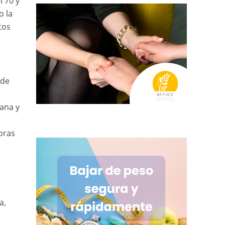
l 70 y
o la
tos
o
 de
ana y
oras
a,