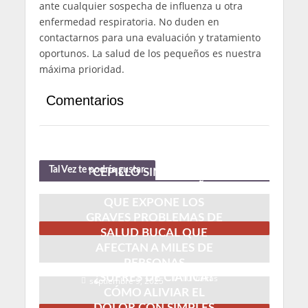
ante cualquier sospecha de influenza u otra
enfermedad respiratoria. No duden en
contactarnos para una evaluación y tratamiento
oportunos. La salud de los pequeños es nuestra
máxima prioridad.
Comentarios
Tal Vez te podría gustar.
“CEPILLO SIN DIENTES”:
LA AUDAZ CAMPAÑA
QUE EXPONE LOS
GRAVES PROBLEMAS DE
SALUD BUCAL QUE
AFECTAN A MILES DE
PERSONAS
¿SUFRES DE CIÁTICA?
10 Visitas
septiembre 9, 2025
CÓMO ALIVIAR EL
DOLOR CON SIMPLES