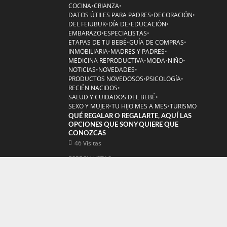
COCINA
•
CRIANZA
•
DATOS ÚTILES PARA PADRES
•
DECORACIÓN
•
DEL FEIUBUK
•
DÍA DE
•
EDUCACIÓN
•
EMBARAZO
•
ESPECIALISTAS
•
ETAPAS DE TU BEBÉ
•
GUÍA DE COMPRAS
•
INMOBILIARIA
•
MADRES Y PADRES
•
MEDICINA REPRODUCTIVA
•
MODA
•
NIÑO
•
NOTICIAS
•
NOVEDADES
•
PRODUCTOS NOVEDOSOS
•
PSICOLOGÍA
•
RECIÉN NACIDOS
•
SALUD Y CUIDADOS DEL BEBÉ
•
SEXO Y MUJER
•
TU HIJO MES A MES
•
TURISMO
QUÉ REGALAR O REGALARTE, AQUÍ LAS
OPCIONES QUE SONY QUIERE QUE
CONOZCAS
46 Visitas
ESPECIALISTAS
REJUVENECE TU ROSTRO: LA DRA.
MARÍA JOSÉ ORELLANA REVELA LOS
SECRETOS DEL MINILIFTING FACIAL
44 Visitas
ESPECIALISTAS
LABIOPLASTIA: RESTAURANDO LA