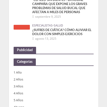
“CEPILLO SIN DIENTES”: LA AUDAZ
CAMPAÑA QUE EXPONE LOS GRAVES
PROBLEMAS DE SALUD BUCAL QUE
AFECTAN A MILES DE PERSONAS
septiembre 9, 2025
ESPECIALISTAS
•
SALUD
¿SUFRES DE CIÁTICA? CÓMO ALIVIAR EL
DOLOR CON SIMPLES EJERCICIOS
agosto 13, 2025
Publicidad
Categorías
1 Año
2 Años
3 Años
4 Años
5 Años