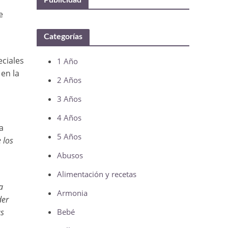
Publicidad
e
Categorías
eciales
1 Año
en la
2 Años
3 Años
4 Años
a
5 Años
 los
Abusos
Alimentación y recetas
a
Armonia
der
as
Bebé