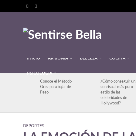
INICIO
ARMONIA
BELLEZA
COCINA
PSICOLOGÍA
Conoce el Método
¿Cómo conseguir un
Grez para bajar de
sonrisa al más puro
Peso
estilo de las
celebridades de
Hollywood?
DEPORTES