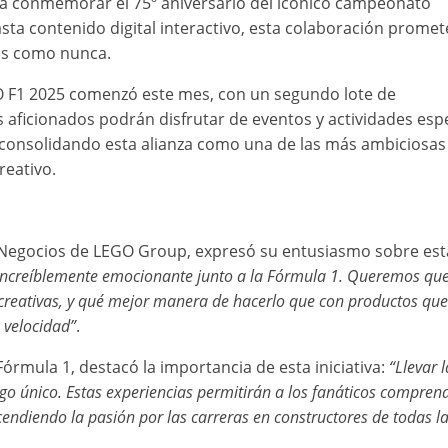
ra conmemorar el 75º aniversario del icónico campeonato
asta contenido digital interactivo, esta colaboración promet
ras como nunca.
GO F1 2025 comenzó este mes, con un segundo lote de
s aficionados podrán disfrutar de eventos y actividades esp
 consolidando esta alianza como una de las más ambiciosas 
reativo.
 Negocios de LEGO Group, expresó su entusiasmo sobre est
increíblemente emocionante junto a la Fórmula 1. Queremos que
y creativas, y qué mejor manera de hacerlo que con productos que
a velocidad”
.
Fórmula 1, destacó la importancia de esta iniciativa:
“Llevar l
lgo único. Estas experiencias permitirán a los fanáticos compren
cendiendo la pasión por las carreras en constructores de todas l