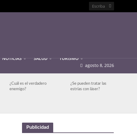
NOTICIAS
SALUD
TURISMO
agosto 8, 2026
¿Cuál es el verdadero
¿Se pueden tratar las
enemigo?
estrías con láser?
Publicidad