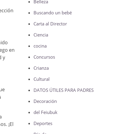
Belleza
ección
Buscando un bebé
Carta al Director
Ciencia
nido
cocina
uego en
Concursos
d y
Crianza
Cultural
ue
DATOS ÚTILES PARA PADRES
s
Decoración
del Feiubuk
a
Deportes
s. ¡El