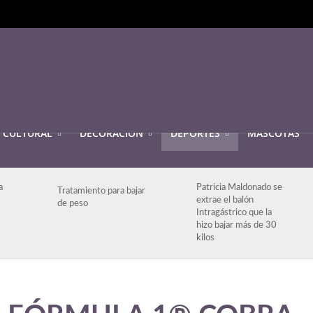
CULTURAL
DECORACIÓN
DEPORTES
MASCOTAS
a
Patricia Maldonado se
Tratamiento para bajar
extrae el balón
de peso
Intragástrico que la
hizo bajar más de 30
kilos