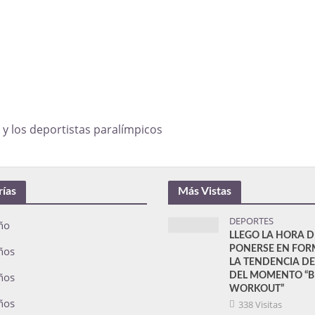
y los deportistas paralímpicos
rías
Más Vistas
DEPORTES
ño
LLEGO LA HORA D
ños
PONERSE EN FOR
LA TENDENCIA D
ños
DEL MOMENTO “
WORKOUT”
ños
338 Visitas