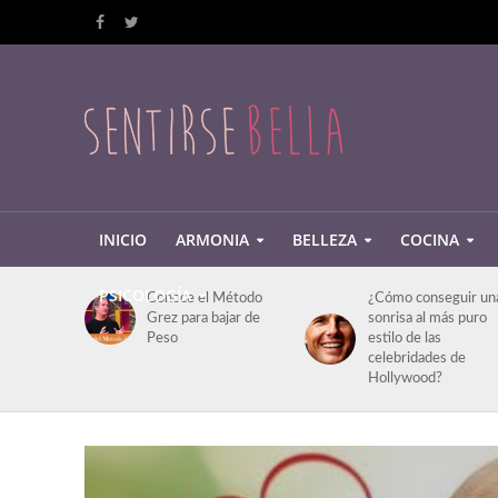
INICIO
ARMONIA
BELLEZA
COCINA
PSICOLOGÍA
Conoce el Método
¿Cómo conseguir un
Grez para bajar de
sonrisa al más puro
Peso
estilo de las
celebridades de
Hollywood?