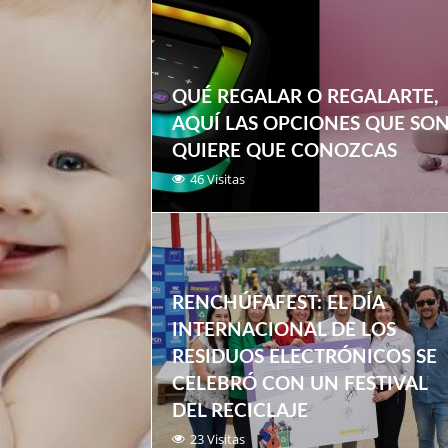
QUÉ REGALAR O REGALARTE,
AQUÍ LAS OPCIONES QUE SO
QUIERE QUE CONOZCAS
46 Visitas
RENCHÚFAFEST: EL DÍA
INTERNACIONAL DE LOS
RESIDUOS ELECTRÓNICOS SE
CELEBRÓ CON UN FESTIVAL
DEL RECICLAJE
23 Visitas