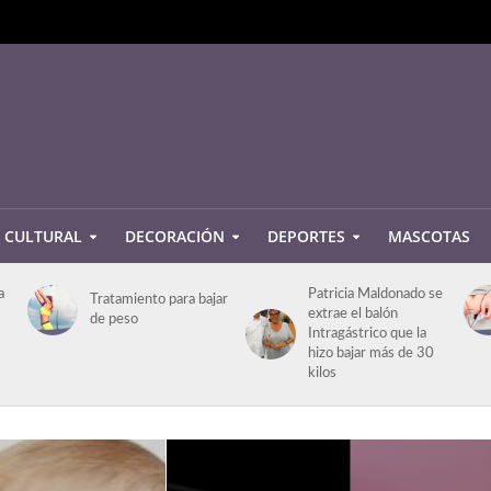
CULTURAL
DECORACIÓN
DEPORTES
MASCOTAS
a
Patricia Maldonado se
Tratamiento para bajar
extrae el balón
de peso
Intragástrico que la
hizo bajar más de 30
kilos