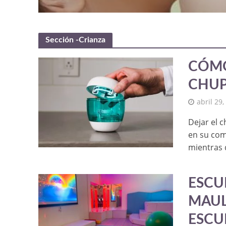
Sección -Crianza
CÓMO
CHUP
abril 29,
Dejar el 
en su com
mientras 
ESCU
MAUL
ESCU