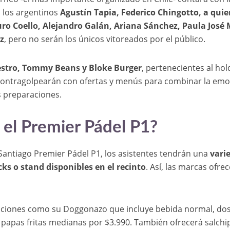
o los argentinos
Agustín Tapia, Federico Chingotto, a qui
ro Coello, Alejandro Galán, Ariana Sánchez, Paula José 
z
, pero no serán los únicos vitoreados por el público.
estro, Tommy Beans y Bloke Burger
, pertenecientes al hol
 contragolpearán con ofertas y menús para combinar la em
s preparaciones.
el Premier Pádel P1?
Santiago Premier Pádel P1, los asistentes tendrán una
vari
ks o stand disponibles en el recinto
. Así, las marcas ofre
opciones como su Doggonazo que incluye bebida normal, do
papas fritas medianas por $3.990. También ofrecerá salch