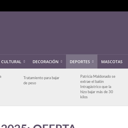
CULTURAL
DECORACIÓN
DEPORTES
MASCOTAS
a
Patricia Maldonado se
Tratamiento para bajar
extrae el balón
de peso
Intragástrico que la
hizo bajar más de 30
kilos