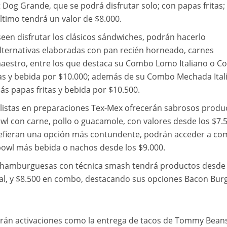
t Dog Grande, que se podrá disfrutar solo; con papas fritas;
ltimo tendrá un valor de $8.000.
seen disfrutar los clásicos sándwiches, podrán hacerlo
lternativas elaboradas con pan recién horneado, carnes
maestro, entre los que destaca su Combo Lomo Italiano o 
as y bebida por $10.000; además de su Combo Mechada Ital
 papas fritas y bebida por $10.500.
ialistas en preparaciones Tex-Mex ofrecerán sabrosos produ
wl con carne, pollo o guacamole, con valores desde los $7.
efieran una opción más contundente, podrán acceder a co
bowl más bebida o nachos desde los $9.000.
e hamburguesas con técnica smash tendrá productos desde
ual, y $8.500 en combo, destacando sus opciones Bacon Burg
arán activaciones como la entrega de tacos de Tommy Bean