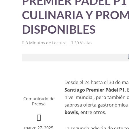
PREMIER PÁDEL P1
CULINARIA Y PRO
DISPONIBLES
3 Minutos de Lectura
39 Visitas
Desde el 24 hasta el 30 de m
Santiago Premier Pádel P1
.
nivel mundial, pero también o
Comunicado de
Prensa
sabrosa oferta gastronómica
bowls
, entre otros.
marzo 27, 2025
La segunda edición de este to