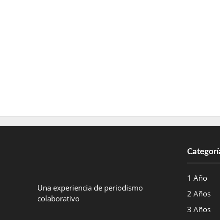
Categorí
1 Año
Una experiencia de periodismo
2 Años
colaborativo
3 Años