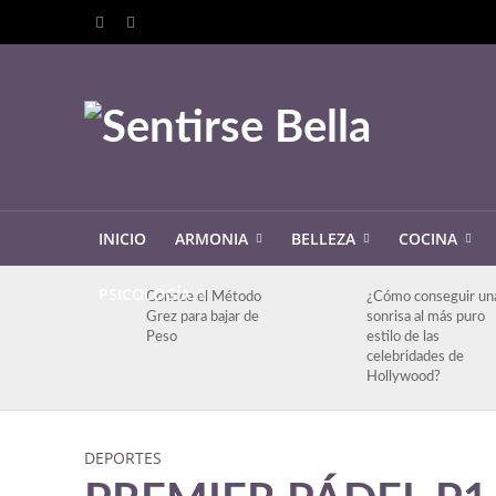
INICIO
ARMONIA
BELLEZA
COCINA
PSICOLOGÍA
Conoce el Método
¿Cómo conseguir un
Grez para bajar de
sonrisa al más puro
Peso
estilo de las
celebridades de
Hollywood?
DEPORTES