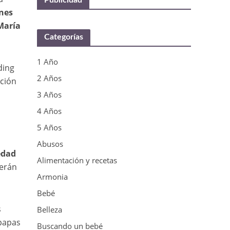
Publicidad
enes
María
Categorías
1 Año
ding
2 Años
oción
3 Años
4 Años
5 Años
Abusos
edad
Alimentación y recetas
cerán
Armonia
Bebé
s
Belleza
ipapas
Buscando un bebé