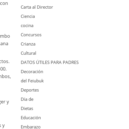
 con
Carta al Director
Ciencia
cocina
Concursos
Combo
iana
Crianza
Cultural
ctos.
DATOS ÚTILES PARA PADRES
500.
Decoración
mbos,
del Feiubuk
Deportes
Día de
er y
Dietas
Educación
s y
Embarazo