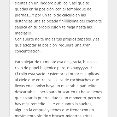
sientes en un inodoro público!!’, así que te
quedas en ‘la posición’ con el tembleque de
piernas… Y por un fallo de cálculo en las
distancias una salpicada finíííííísima del chorro te
salpica en tu propio culo y te moja hasta las
medias!!!
Con suerte no te mojas tus propios zapatos, y es
que adoptar ‘la posición’ requiere una gran
concentración.
Para alejar de tu mente esa desgracia, buscas el
rollo de papel higiénico pero, no hayyyyyy…!
El rollo esta vacío…! (siempre) Entonces suplicas
al cielo que entre los 5 kilos de cachivaches que
llevas en el bolso haya un miserable pañuelito
descartable… pero para buscar en tu bolso tienes
que soltar la puerta, dudas un momento, pero no
hay más remedio……. Y en cuanto la sueltas,
alguien la empuja y tienes que frenar con un
movimiento rápido y brusco, mientras gritas