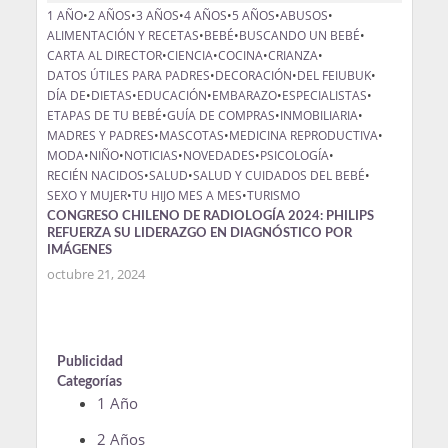
1 AÑO
•
2 AÑOS
•
3 AÑOS
•
4 AÑOS
•
5 AÑOS
•
ABUSOS
•
ALIMENTACIÓN Y RECETAS
•
BEBÉ
•
BUSCANDO UN BEBÉ
•
CARTA AL DIRECTOR
•
CIENCIA
•
COCINA
•
CRIANZA
•
DATOS ÚTILES PARA PADRES
•
DECORACIÓN
•
DEL FEIUBUK
•
DÍA DE
•
DIETAS
•
EDUCACIÓN
•
EMBARAZO
•
ESPECIALISTAS
•
ETAPAS DE TU BEBÉ
•
GUÍA DE COMPRAS
•
INMOBILIARIA
•
MADRES Y PADRES
•
MASCOTAS
•
MEDICINA REPRODUCTIVA
•
MODA
•
NIÑO
•
NOTICIAS
•
NOVEDADES
•
PSICOLOGÍA
•
RECIÉN NACIDOS
•
SALUD
•
SALUD Y CUIDADOS DEL BEBÉ
•
SEXO Y MUJER
•
TU HIJO MES A MES
•
TURISMO
CONGRESO CHILENO DE RADIOLOGÍA 2024: PHILIPS
REFUERZA SU LIDERAZGO EN DIAGNÓSTICO POR
IMÁGENES
octubre 21, 2024
Publicidad
Categorías
1 Año
2 Años