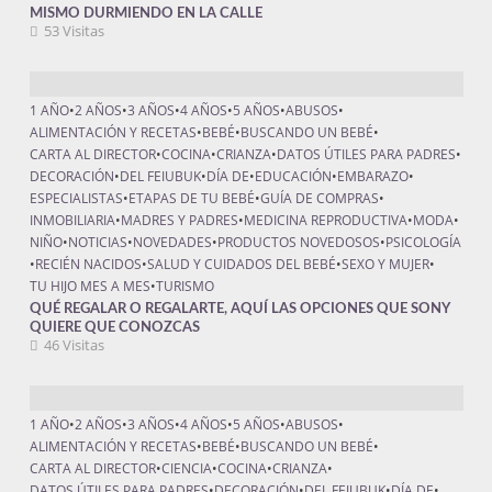
MISMO DURMIENDO EN LA CALLE
53 Visitas
1 AÑO
•
2 AÑOS
•
3 AÑOS
•
4 AÑOS
•
5 AÑOS
•
ABUSOS
•
ALIMENTACIÓN Y RECETAS
•
BEBÉ
•
BUSCANDO UN BEBÉ
•
CARTA AL DIRECTOR
•
COCINA
•
CRIANZA
•
DATOS ÚTILES PARA PADRES
•
DECORACIÓN
•
DEL FEIUBUK
•
DÍA DE
•
EDUCACIÓN
•
EMBARAZO
•
ESPECIALISTAS
•
ETAPAS DE TU BEBÉ
•
GUÍA DE COMPRAS
•
INMOBILIARIA
•
MADRES Y PADRES
•
MEDICINA REPRODUCTIVA
•
MODA
•
NIÑO
•
NOTICIAS
•
NOVEDADES
•
PRODUCTOS NOVEDOSOS
•
PSICOLOGÍA
•
RECIÉN NACIDOS
•
SALUD Y CUIDADOS DEL BEBÉ
•
SEXO Y MUJER
•
TU HIJO MES A MES
•
TURISMO
QUÉ REGALAR O REGALARTE, AQUÍ LAS OPCIONES QUE SONY
QUIERE QUE CONOZCAS
46 Visitas
1 AÑO
•
2 AÑOS
•
3 AÑOS
•
4 AÑOS
•
5 AÑOS
•
ABUSOS
•
ALIMENTACIÓN Y RECETAS
•
BEBÉ
•
BUSCANDO UN BEBÉ
•
CARTA AL DIRECTOR
•
CIENCIA
•
COCINA
•
CRIANZA
•
DATOS ÚTILES PARA PADRES
•
DECORACIÓN
•
DEL FEIUBUK
•
DÍA DE
•