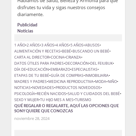
Hablamos de Salud, Belleza y Armonía para que
disfrutes tu vida y sigas nuestros consejos
diariamente.
Publicidad
Noticias
1 AÑO
•
2 AÑOS
•
3 AÑOS
•
4 AÑOS
•
5 AÑOS
•
ABUSOS
•
ALIMENTACIÓN Y RECETAS
•
BEBÉ
•
BUSCANDO UN BEBÉ
•
CARTA AL DIRECTOR
•
COCINA
•
CRIANZA
•
DATOS ÚTILES PARA PADRES
•
DECORACIÓN
•
DEL FEIUBUK
•
DÍA DE
•
EDUCACIÓN
•
EMBARAZO
•
ESPECIALISTAS
•
ETAPAS DE TU BEBÉ
•
GUÍA DE COMPRAS
•
INMOBILIARIA
•
MADRES Y PADRES
•
MEDICINA REPRODUCTIVA
•
MODA
•
NIÑO
•
NOTICIAS
•
NOVEDADES
•
PRODUCTOS NOVEDOSOS
•
PSICOLOGÍA
•
RECIÉN NACIDOS
•
SALUD Y CUIDADOS DEL BEBÉ
•
SEXO Y MUJER
•
TU HIJO MES A MES
•
TURISMO
QUÉ REGALAR O REGALARTE, AQUÍ LAS OPCIONES QUE
SONY QUIERE QUE CONOZCAS
noviembre 28, 2024