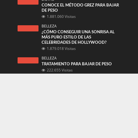
CONOCE EL MÉTODO GREZ PARA BAJAR
DE PESO
1.881.060 Visitas
BELLEZA
¿CÓMO CONSEGUIR UNA SONRISA AL
MÁS PURO ESTILO DE LAS
CELEBRIDADES DE HOLLYWOOD?
1.879.018 Visitas
BELLEZA
TRATAMIENTO PARA BAJAR DE PESO
222.655 Visitas
BELLEZA
PATRICIA MALDONADO SE EXTRAE EL
BALÓN INTRAGÁSTRICO QUE LA HIZO
BAJAR MÁS DE 30 KILOS
189.771 Visitas
NOTICIAS
¿CUÁL ES EL VERDADERO ENEMIGO?
35.060 Visitas
Novedades