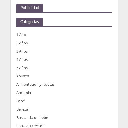
Publicidad
Categorías
1 Año
2 Años
3 Años
4 Años
5 Años
Abusos
Alimentación y recetas
Armonia
Bebé
Belleza
Buscando un bebé
Carta al Director