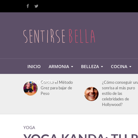
INICIO
ARMONIA
BELLEZA
COCINA
PSICOLOGÍA
Conoce el Método
¿Cómo conseguir un
Grez para bajar de
sonrisa al más puro
Peso
estilo de las
celebridades de
Hollywood?
YOGA