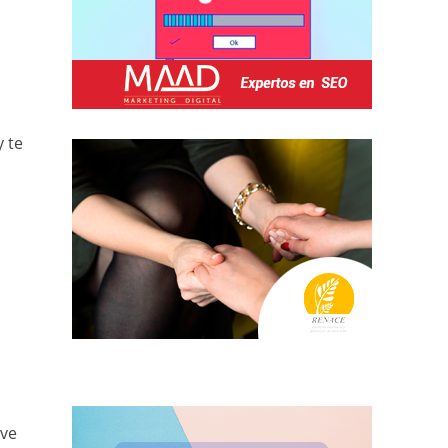
y te
eve