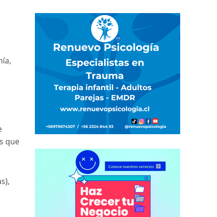
mía,
e
rs que
s),