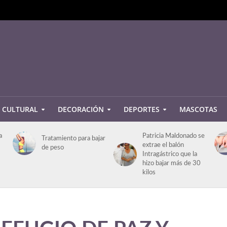
CULTURAL
DECORACIÓN
DEPORTES
MASCOTAS
a
Patricia Maldonado se
Tratamiento para bajar
extrae el balón
de peso
Intragástrico que la
hizo bajar más de 30
kilos