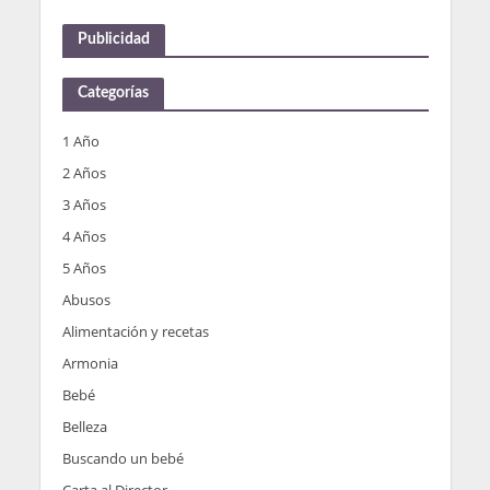
Publicidad
Categorías
1 Año
2 Años
3 Años
4 Años
5 Años
Abusos
Alimentación y recetas
Armonia
Bebé
Belleza
Buscando un bebé
Carta al Director