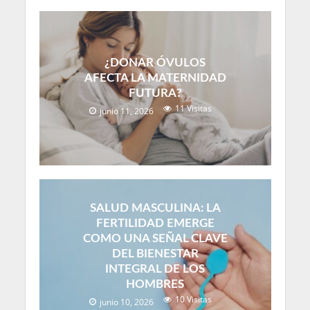
¿DONAR ÓVULOS
AFECTA LA MATERNIDAD
FUTURA?
11 Visitas
junio 11, 2026
SALUD MASCULINA: LA
FERTILIDAD EMERGE
COMO UNA SEÑAL CLAVE
DEL BIENESTAR
INTEGRAL DE LOS
HOMBRES
10 Visitas
junio 10, 2026