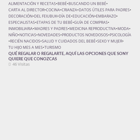
ALIMENTACIÓN Y RECETAS
•
BEBÉ
•
BUSCANDO UN BEBÉ
•
CARTA AL DIRECTOR
•
COCINA
•
CRIANZA
•
DATOS ÚTILES PARA PADRES
•
DECORACIÓN
•
DEL FEIUBUK
•
DÍA DE
•
EDUCACIÓN
•
EMBARAZO
•
ESPECIALISTAS
•
ETAPAS DE TU BEBÉ
•
GUÍA DE COMPRAS
•
INMOBILIARIA
•
MADRES Y PADRES
•
MEDICINA REPRODUCTIVA
•
MODA
•
NIÑO
•
NOTICIAS
•
NOVEDADES
•
PRODUCTOS NOVEDOSOS
•
PSICOLOGÍA
•
RECIÉN NACIDOS
•
SALUD Y CUIDADOS DEL BEBÉ
•
SEXO Y MUJER
•
TU HIJO MES A MES
•
TURISMO
QUÉ REGALAR O REGALARTE, AQUÍ LAS OPCIONES QUE SONY
QUIERE QUE CONOZCAS
46 Visitas
1 AÑO
•
2 AÑOS
•
3 AÑOS
•
4 AÑOS
•
5 AÑOS
•
ABUSOS
•
ALIMENTACIÓN Y RECETAS
•
BEBÉ
•
BUSCANDO UN BEBÉ
•
CARTA AL DIRECTOR
•
CIENCIA
•
COCINA
•
CRIANZA
•
DATOS ÚTILES PARA PADRES
•
DECORACIÓN
•
DEL FEIUBUK
•
DÍA DE
•
DIETAS
•
EDUCACIÓN
•
EMBARAZO
•
ESPECIALISTAS
•
ETAPAS DE TU BEBÉ
•
GUÍA DE COMPRAS
•
INMOBILIARIA
•
MADRES Y PADRES
•
MASCOTAS
•
MEDICINA REPRODUCTIVA
•
MODA
•
NIÑO
•
NOTICIAS
•
NOVEDADES
•
PSICOLOGÍA
•
RECIÉN NACIDOS
•
SALUD
•
SALUD Y CUIDADOS DEL BEBÉ
•
SEXO Y MUJER
•
TU HIJO MES A MES
•