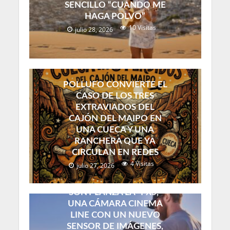
SENCILLO “CUANDO ME
HAGA POLVO”
10 Visitas
julio 28, 2026
POLLUFO CONVIERTE EL
CASO DE LOS TRES
EXTRAVIADOS DEL
CAJÓN DEL MAIPO EN
UNA CUECA Y UNA
RANCHERA QUE YA
CIRCULAN EN REDES
4 Visitas
julio 27, 2026
SONY LANZA LA “FX5,”
UNA CÁMARA CINEMA
LINE CON UN NUEVO
SENSOR DE IMÁGENES,