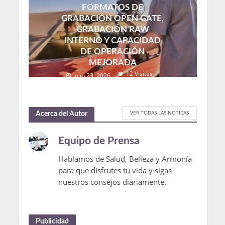
FORMATOS DE
GRABACIÓN OPEN GATE,
GRABACIÓN RAW
INTERNO Y CAPACIDAD
DE OPERACIÓN
MEJORADA
12 Visitas
julio 23, 2026
VER TODAS LAS NOTICAS
Acerca del Autor
Equipo de Prensa
Hablamos de Salud, Belleza y Armonía
para que disfrutes tu vida y sigas
nuestros consejos diariamente.
Publicidad