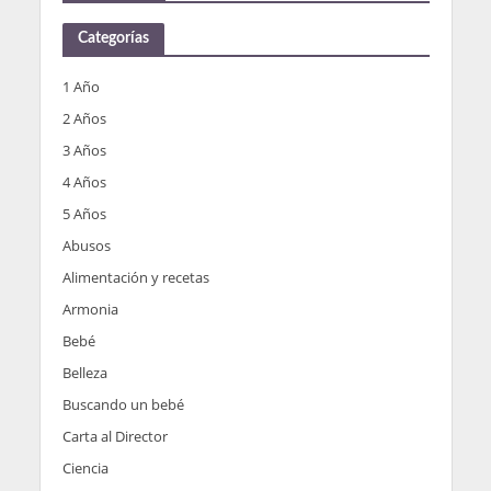
Categorías
1 Año
2 Años
3 Años
4 Años
5 Años
Abusos
Alimentación y recetas
Armonia
Bebé
Belleza
Buscando un bebé
Carta al Director
Ciencia