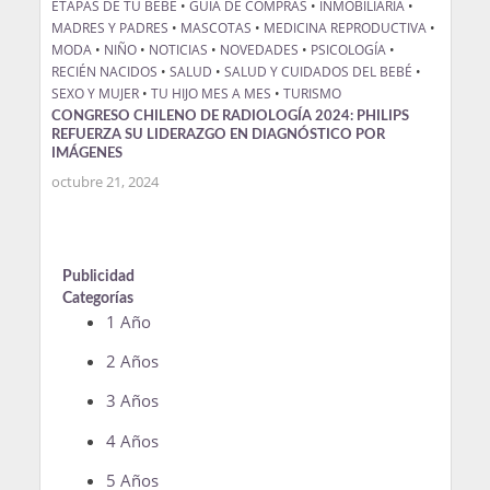
ETAPAS DE TU BEBÉ
•
GUÍA DE COMPRAS
•
INMOBILIARIA
•
MADRES Y PADRES
•
MASCOTAS
•
MEDICINA REPRODUCTIVA
•
MODA
•
NIÑO
•
NOTICIAS
•
NOVEDADES
•
PSICOLOGÍA
•
RECIÉN NACIDOS
•
SALUD
•
SALUD Y CUIDADOS DEL BEBÉ
•
SEXO Y MUJER
•
TU HIJO MES A MES
•
TURISMO
CONGRESO CHILENO DE RADIOLOGÍA 2024: PHILIPS
REFUERZA SU LIDERAZGO EN DIAGNÓSTICO POR
IMÁGENES
octubre 21, 2024
Publicidad
Categorías
1 Año
2 Años
3 Años
4 Años
5 Años