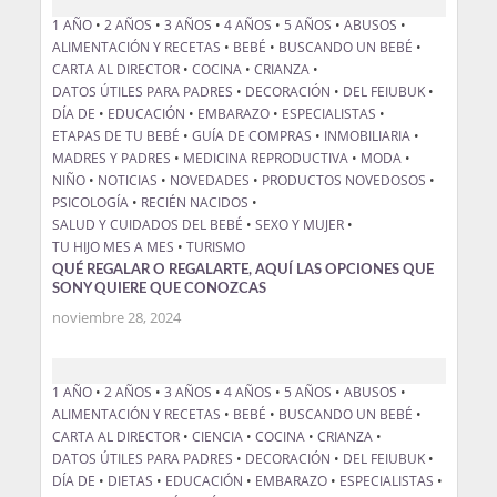
1 AÑO
•
2 AÑOS
•
3 AÑOS
•
4 AÑOS
•
5 AÑOS
•
ABUSOS
•
ALIMENTACIÓN Y RECETAS
•
BEBÉ
•
BUSCANDO UN BEBÉ
•
CARTA AL DIRECTOR
•
COCINA
•
CRIANZA
•
DATOS ÚTILES PARA PADRES
•
DECORACIÓN
•
DEL FEIUBUK
•
DÍA DE
•
EDUCACIÓN
•
EMBARAZO
•
ESPECIALISTAS
•
ETAPAS DE TU BEBÉ
•
GUÍA DE COMPRAS
•
INMOBILIARIA
•
MADRES Y PADRES
•
MEDICINA REPRODUCTIVA
•
MODA
•
NIÑO
•
NOTICIAS
•
NOVEDADES
•
PRODUCTOS NOVEDOSOS
•
PSICOLOGÍA
•
RECIÉN NACIDOS
•
SALUD Y CUIDADOS DEL BEBÉ
•
SEXO Y MUJER
•
TU HIJO MES A MES
•
TURISMO
QUÉ REGALAR O REGALARTE, AQUÍ LAS OPCIONES QUE
SONY QUIERE QUE CONOZCAS
noviembre 28, 2024
1 AÑO
•
2 AÑOS
•
3 AÑOS
•
4 AÑOS
•
5 AÑOS
•
ABUSOS
•
ALIMENTACIÓN Y RECETAS
•
BEBÉ
•
BUSCANDO UN BEBÉ
•
CARTA AL DIRECTOR
•
CIENCIA
•
COCINA
•
CRIANZA
•
DATOS ÚTILES PARA PADRES
•
DECORACIÓN
•
DEL FEIUBUK
•
DÍA DE
•
DIETAS
•
EDUCACIÓN
•
EMBARAZO
•
ESPECIALISTAS
•