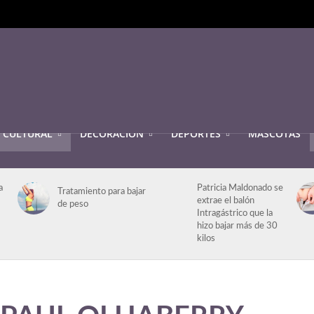
CULTURAL
DECORACIÓN
DEPORTES
MASCOTAS
a
Patricia Maldonado se
Tratamiento para bajar
extrae el balón
de peso
Intragástrico que la
hizo bajar más de 30
kilos