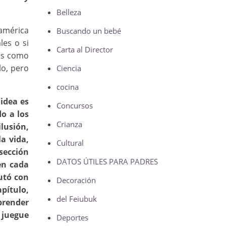
Belleza
oamérica
Buscando un bebé
les o si
Carta al Director
nes como
lo, pero
Ciencia
cocina
 idea es
Concursos
o a los
Crianza
lusión,
la vida,
Cultural
 sección
DATOS ÚTILES PARA PADRES
en cada
butó con
Decoración
pítulo,
del Feiubuk
prender
 juegue
Deportes