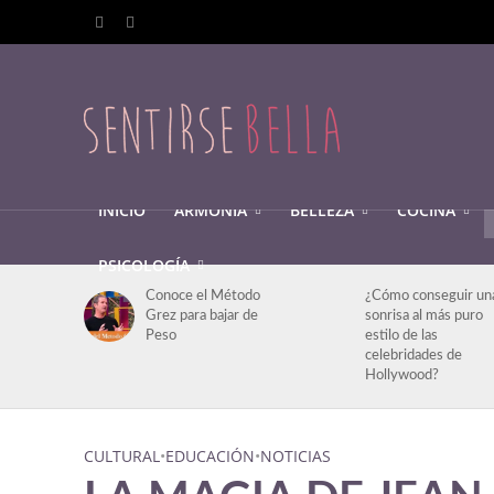
INICIO
ARMONIA
BELLEZA
COCINA
PSICOLOGÍA
Conoce el Método
¿Cómo conseguir un
Grez para bajar de
sonrisa al más puro
Peso
estilo de las
celebridades de
Hollywood?
CULTURAL
•
EDUCACIÓN
•
NOTICIAS