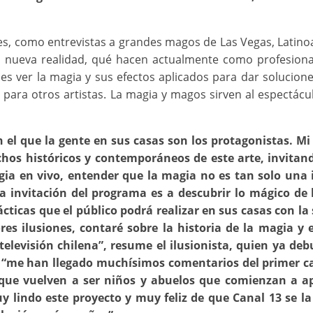
es, como entrevistas a grandes magos de Las Vegas, Latin
a nueva realidad, qué hacen actualmente como profesiona
, es ver la magia y sus efectos aplicados para dar solucio
para otros artistas. La magia y magos sirven al espectácu
 el que la gente en sus casas son los protagonistas. Mi
hos históricos y contemporáneos de este arte, invitand
a en vivo, entender que la magia no es tan solo una i
La invitación del programa es a descubrir lo mágico de 
cticas que el público podrá realizar en sus casas con la
s ilusiones, contaré sobre la historia de la magia y 
televisión chilena”, resume el ilusionista, quien ya de
o, “me han llegado muchísimos comentarios del primer ca
 que vuelven a ser niños y abuelos que comienzan a a
y lindo este proyecto y muy feliz de que Canal 13 se la