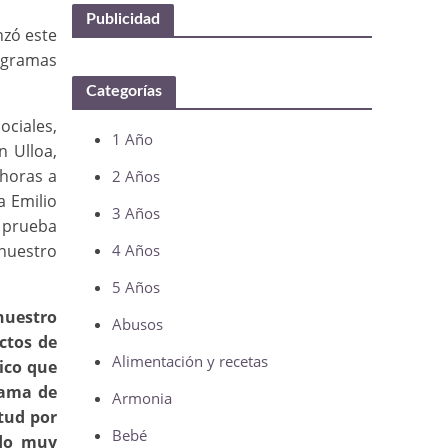
Publicidad
nzó este
rogramas
Categorías
ociales,
1 Año
n Ulloa,
 horas a
2 Años
a Emilio
3 Años
a prueba
 nuestro
4 Años
5 Años
 nuestro
Abusos
ctos de
Alimentación y recetas
ico que
rama de
Armonia
tud por
Bebé
ndo muy