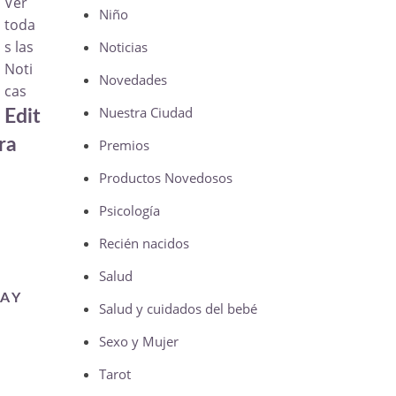
Ver
Niño
toda
s las
Noticias
Noti
Novedades
cas
Nuestra Ciudad
Edit
ra
Premios
Productos Novedosos
Psicología
Recién nacidos
Salud
A Y
Salud y cuidados del bebé
Sexo y Mujer
Tarot