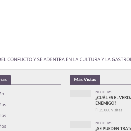
 DEL CONFLICTO Y SE ADENTRA EN LA CULTURA Y LA GASTR
rías
Más Vistas
NOTICIAS
ño
¿CUÁL ES EL VER
ños
ENEMIGO?
35.060 Visitas
ños
NOTICIAS
ños
¿SE PUEDEN TRAT