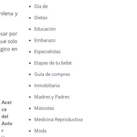
Día de
hilena y
Dietas
Educación
asar por
Embarazo
que solo
ágico en
Especialistas
Etapas de tu bebé
Guía de compras
Inmobiliaria
Madres y Padres
Acer
Mascotas
ca
del
Medicina Reproductiva
Auto
Moda
r