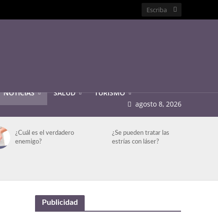
NOTICIAS
SALUD
TURISMO
agosto 8, 2026
¿Cuál es el verdadero
¿Se pueden tratar las
enemigo?
estrías con láser?
Publicidad