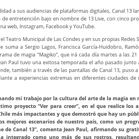
lidad a sus audiencias de plataformas digitales, Canal 13 la
dos de entretención bajo en nombre de 13 Live, con cinco p
ágina web, Instagram, Facebook y YouTube.
 el Teatro Municipal de Las Condes y en sus propias Redes S
 se suma a Sergio Lagos, Francisca García-Huidobro, Ramó
rama de magia “Magiko”, que irá cada día martes a las 21
an Paul tuvo una exitosa temporada el año pasado junto 
nde, también a través de las pantallas de Canal 13, puso 
diante a experiencias extremas en diferentes ciudades de
mando mi trabajo por la cultura del arte de la magia en
imo proyecto “Ver para creer”, en el que realice los a
 Chile más impactantes y que demostró que hay un públ
los mejores escenarios de nuestro país, como un prog
ime de Canal 13”, comenta Jean Paul, afirmando su grati
 ha integrado como uno más de sus rostros, resulta