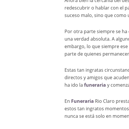
Ahora bien la cercanía del d
redescubrir o hablar con el p
suceso malo, sino que como u
Por otra parte siempre se ha 
una verdad absoluta. A alguno
embargo, lo que siempre ese 
parte de quienes permanecen
Estas tan ingratas circunstan
directos y amigos que acuden
ha ido la
funeraria
y comenzad
En
Funeraria
Rio Claro prest
estos tan ingratos momentos.
nunca se está solo en momento