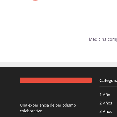
Medicina comp
Categorí
1 Año
2 Años
Una experiencia de periodismo
colaborativo
3 Años