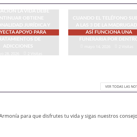
ACIÓN LA VIDA DEBE
NTINUAR OBTIENE
CUANDO EL TELÉFONO SU
NALIDAD JURÍDICA Y
A LAS 3 DE LA MADRUGAD
YECTA APOYO PARA
ASÍ FUNCIONA UNA
RATAMIENTOS DE
FUNERARIA POR DENTR
ADICCIONES
mayo 14, 2026
2 Visitas
o 28, 2026
2 Visitas
VER TODAS LAS NO
Armonía para que disfrutes tu vida y sigas nuestros consej