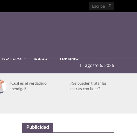
NOTICIAS
SALUD
TURISMO
agosto 6, 2026
¿Cuál es el verdadero
¿Se pueden tratar las
enemigo?
estrías con láser?
Publicidad