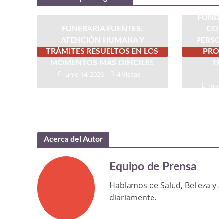
FUND
FUNERARIA FUENTES:
CO
ATENCIÓN HUMANA Y
PERSO
TRÁMITES RESUELTOS EN LOS
PRO
MOMENTOS MÁS DIFÍCILES
T
junio 14, 2026
4 Visitas
may
Acerca del Autor
Equipo de Prensa
Hablamos de Salud, Belleza y 
diariamente.