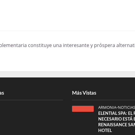
lementaria constituye una interesante y próspera alternati
as
Más Vistas
ARMONIA
•
NOTICIA
ELENTIAL SPA: EL
NECESARIO ESTÁ 
RENAISSANCE SA
HOTEL