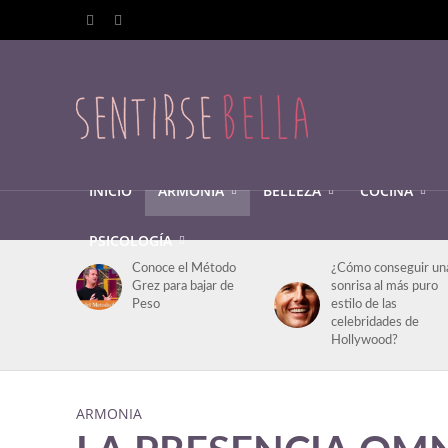
INICIO
ARMONIA
BELLEZA
COCINA
PSICOLOGÍA
Conoce el Método
¿Cómo conseguir un
Grez para bajar de
sonrisa al más puro
Peso
estilo de las
celebridades de
Hollywood?
ARMONIA