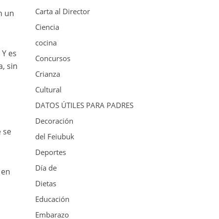
Carta al Director
n un
Ciencia
cocina
 Y es
Concursos
, sin
Crianza
r
Cultural
DATOS ÚTILES PARA PADRES
Decoración
 se
del Feiubuk
Deportes
Día de
 en
Dietas
Educación
Embarazo