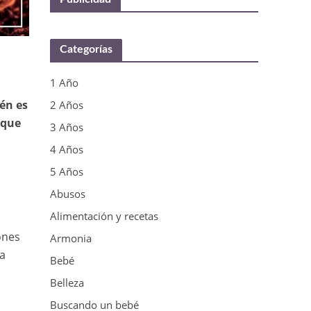
Categorías
1 Año
ién es
2 Años
 que
3 Años
4 Años
5 Años
Abusos
Alimentación y recetas
ones
Armonia
 a
Bebé
Belleza
Buscando un bebé