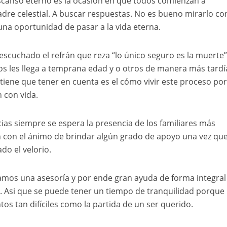
escanso eterno es la ocasión en que todos comienzan a
adre celestial. A buscar respuestas. No es bueno mirarlo co
na oportunidad de pasar a la vida eterna.
escuchado el refrán que reza “lo único seguro es la muerte”
s les llega a temprana edad y o otros de manera más tardía
tiene que tener en cuenta es el cómo vivir este proceso po
 con vida.
cias siempre se espera la presencia de los familiares más
 con el ánimo de brindar algún grado de apoyo una vez que
o el velorio.
amos una asesoría y por ende gran ayuda de forma integral
 Asi que se puede tener un tiempo de tranquilidad porque
s tan difíciles como la partida de un ser querido.