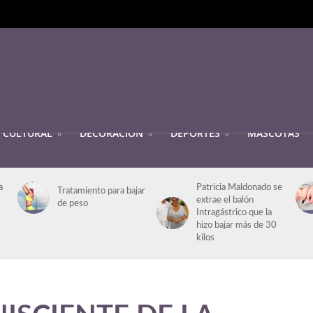
CULTURAL
DECORACIÓN
DEPORTES
MASCOTAS
a
Patricia Maldonado se
Tratamiento para bajar
extrae el balón
de peso
Intragástrico que la
hizo bajar más de 30
kilos