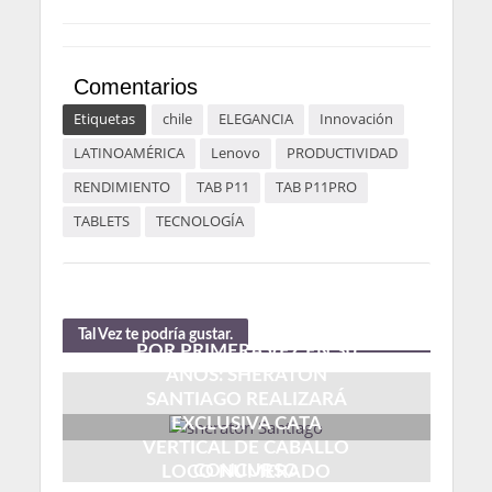
Comentarios
Etiquetas
chile
ELEGANCIA
Innovación
LATINOAMÉRICA
Lenovo
PRODUCTIVIDAD
RENDIMIENTO
TAB P11
TAB P11PRO
TABLETS
TECNOLOGÍA
Tal Vez te podría gustar.
POR PRIMERA VEZ EN 30
AÑOS: SHERATON
SANTIAGO REALIZARÁ
EXCLUSIVA CATA
VERTICAL DE CABALLO
CONCURSO
LOCO NUMERADO