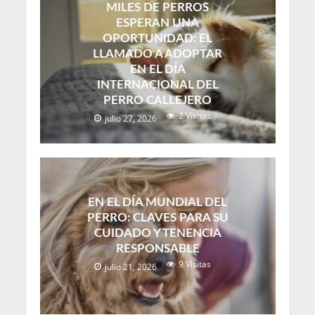
MILES DE PERROS
ESPERAN UNA
OPORTUNIDAD: EL
LLAMADO A ADOPTAR
EN EL DÍA
INTERNACIONAL DEL
PERRO CALLEJERO
2 Visitas
julio 27, 2026
EN EL DÍA MUNDIAL DEL
PERRO: CLAVES PARA SU
CUIDADO Y TENENCIA
RESPONSABLE
9 Visitas
julio 21, 2026