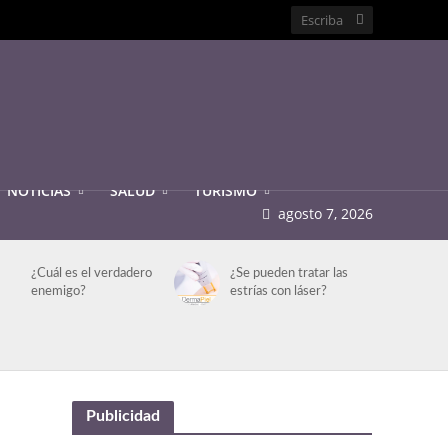
NOTICIAS
SALUD
TURISMO
agosto 7, 2026
¿Cuál es el verdadero
¿Se pueden tratar las
enemigo?
estrías con láser?
Publicidad