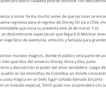
Mastercard Banco Falabella podrán disfrutar con descuento
mienza a tomar forma mucho antes de que las luces se enci
cuenta regresiva para el regreso de Disney On Ice a Chile, in
 inolvidable que inicia su preventa este 26 de marzo. Y es
, un deslumbrante espectáculo que llegará al Movistar Aren
 un viaje lleno de aventuras, emoción y fantasía para grandes
distintos mundos mágicos, donde el público será parte de un
s más queridos del universo Disney. Anna y Elsa, junto
o eterno y descubrirán el poder del amor verdadero. Luego d
nte pueblo en las montañas de Colombia, en donde conocerán
na casita mágica en un bello lugar soñado llamado Encanto
n un invitado especial, Stitch quien nos sorprenderá con s