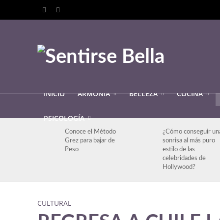
INICIO
ARMONIA
BELLEZA
COCINA
PSICOLOGÍA
Conoce el Método
¿Cómo conseguir un
Grez para bajar de
sonrisa al más puro
Peso
estilo de las
celebridades de
Hollywood?
CULTURAL