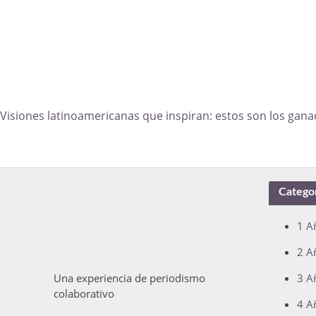
Visiones latinoamericanas que inspiran: estos son los gan
Catego
1 A
2 A
Una experiencia de periodismo
3 A
colaborativo
4 A