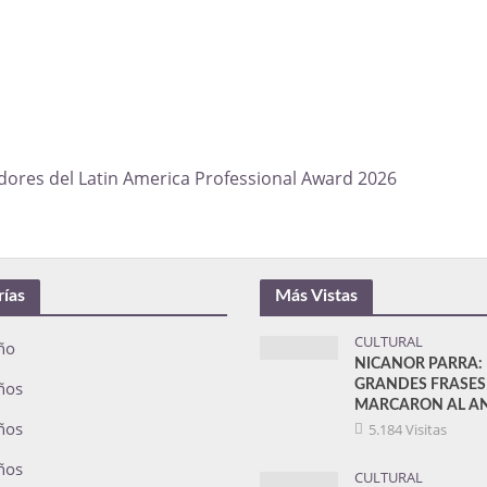
adores del Latin America Professional Award 2026
rías
Más Vistas
CULTURAL
ño
NICANOR PARRA: 
ños
GRANDES FRASES
MARCARON AL AN
ños
5.184 Visitas
ños
CULTURAL