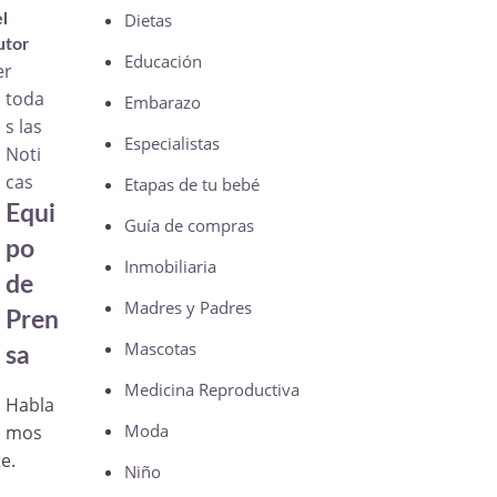
Dietas
l
utor
Educación
er
toda
Embarazo
s las
Especialistas
Noti
cas
Etapas de tu bebé
Equi
Guía de compras
po
Inmobiliaria
de
Madres y Padres
Pren
Mascotas
sa
Medicina Reproductiva
Habla
Moda
mos
e.
Niño