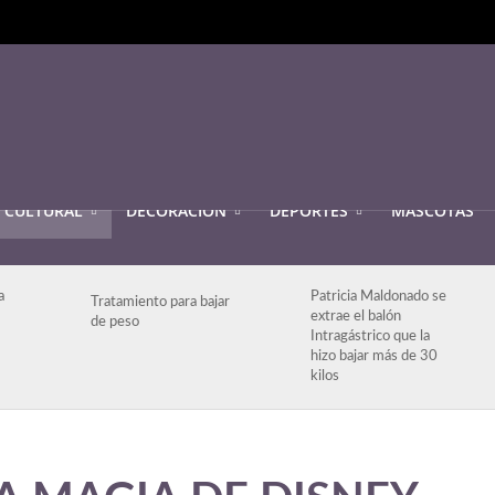
CULTURAL
DECORACIÓN
DEPORTES
MASCOTAS
a
Patricia Maldonado se
Tratamiento para bajar
extrae el balón
de peso
Intragástrico que la
hizo bajar más de 30
kilos