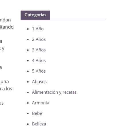
s
Categorías
endan
vitando
1 Año
2 Años
a
 y
3 Años
4 Años
a
5 Años
e una
Abusos
 a los
Alimentación y recetas
us
Armonia
Bebé
Belleza