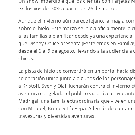
Un show imperdible que los clientes con Tarjetas 
exclusivos del 30% a partir del 26 de marzo.
Aunque el invierno aún parece lejano, la magia co
sobre el hielo. Este marzo se inicia oficialmente la 
a las familias a planificar desde ya una experiencia
que Disney On Ice presenta ¡Festejemos en Familia!
desde el 6 al 9 de agosto, llevando a la audiencia a
chicos.
La pista de hielo se convertirá en un portal hacia 
celebración única junto a algunos de los personaje
a Kristoff, Sven y Olaf, lucharán contra el inviern
aventura congelada, el público viajará a un vibra
Madrigal, una familia extraordinaria que vive en u
con Mirabel, Bruno y Tía Pepa. Además de contar co
travesuras y divertidas aventuras.