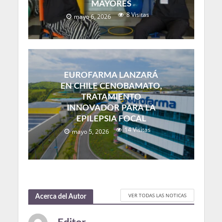
MAYORES
8 Visitas
mayo 6, 2026
EUROFARMA LANZARÁ
EN CHILE CENOBAMATO,
TRATAMIENTO
INNOVADOR PARA LA
EPILEPSIA FOCAL
14 Visitas
mayo 5, 2026
VER TODAS LAS NOTICAS
Acerca del Autor