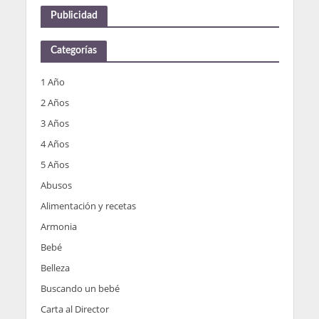
Publicidad
Categorías
1 Año
2 Años
3 Años
4 Años
5 Años
Abusos
Alimentación y recetas
Armonia
Bebé
Belleza
Buscando un bebé
Carta al Director