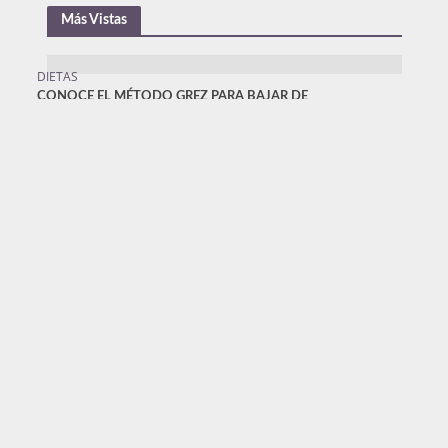
Más Vistas
DIETAS
CONOCE EL MÉTODO GREZ PARA BAJAR DE
PESO
1.881.059 Visitas
BELLEZA
¿CÓMO CONSEGUIR UNA SONRISA AL MÁS
PURO ESTILO DE LAS CELEBRIDADES DE
HOLLYWOOD?
1.879.018 Visitas
BELLEZA
TRATAMIENTO PARA BAJAR DE PESO
222.655 Visitas
BELLEZA
PATRICIA MALDONADO SE EXTRAE EL
BALÓN INTRAGÁSTRICO QUE LA HIZO