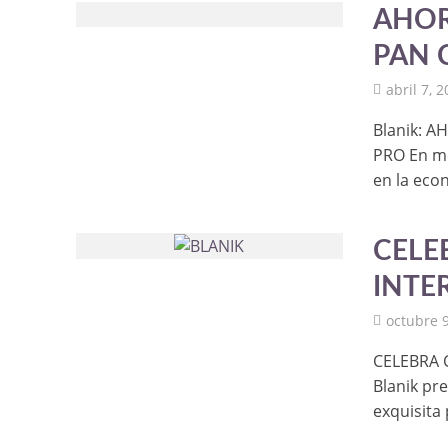
AHOR
PAN 
abril 7, 
Blanik: 
PRO En mo
en la econ
CELE
INTE
octubre 9
CELEBRA C
Blanik pr
exquisita 