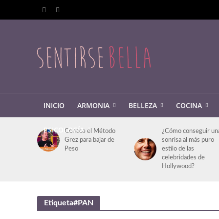
INICIO
ARMONIA
BELLEZA
COCINA
PSICOLOGÍA
Conoce el Método
¿Cómo conseguir un
Grez para bajar de
sonrisa al más puro
Peso
estilo de las
celebridades de
Hollywood?
Etiqueta#PAN