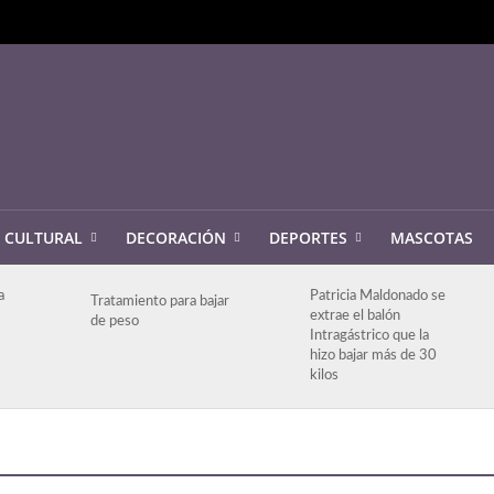
CULTURAL
DECORACIÓN
DEPORTES
MASCOTAS
a
Patricia Maldonado se
Tratamiento para bajar
extrae el balón
de peso
Intragástrico que la
hizo bajar más de 30
kilos