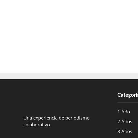
Categorí
1 Año
Una experiencia de periodismo
2 Años
colaborativo
3 Años