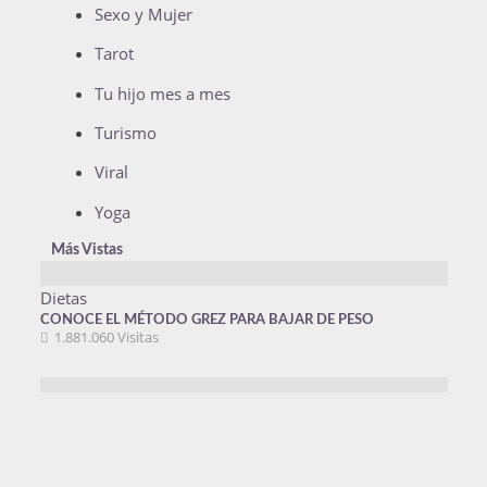
Sexo y Mujer
Tarot
Tu hijo mes a mes
Turismo
Viral
Yoga
Más Vistas
Dietas
CONOCE EL MÉTODO GREZ PARA BAJAR DE PESO
1.881.060 Visitas
Belleza
¿CÓMO CONSEGUIR UNA SONRISA AL MÁS PURO ESTILO DE
LAS CELEBRIDADES DE HOLLYWOOD?
1.879.018 Visitas