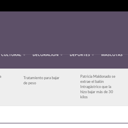
CULTURAL
DECORACIÓN
DEPORTES
MASCOTAS
a
Patricia Maldonado se
Tratamiento para bajar
extrae el balón
de peso
Intragástrico que la
hizo bajar más de 30
kilos