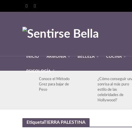
INICIO
ARMONIA
BELLEZA
COCINA
PSICOLOGÍA
Conoce el Método
¿Cómo conseguir un
Grez para bajar de
sonrisa al más puro
Peso
estilo de las
celebridades de
Hollywood?
EtiquetaTIERRA PALESTINA