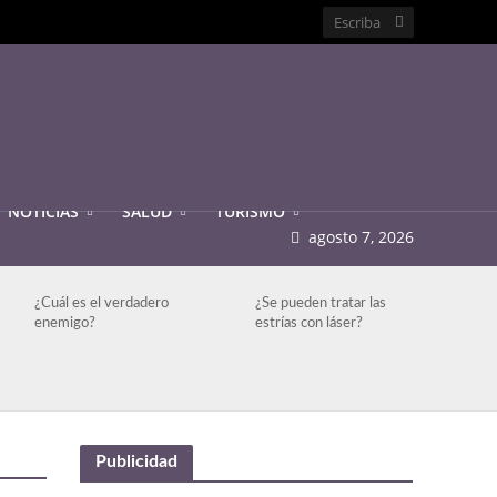
NOTICIAS
SALUD
TURISMO
agosto 7, 2026
¿Cuál es el verdadero
¿Se pueden tratar las
enemigo?
estrías con láser?
Publicidad