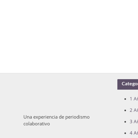
Catego
1 A
2 A
Una experiencia de periodismo
3 A
colaborativo
4 A