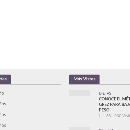
rías
Más Vistas
ño
DIETAS
CONOCE EL MÉ
ños
GREZ PARA BAJ
PESO
ños
1.881.060 Visi
ños