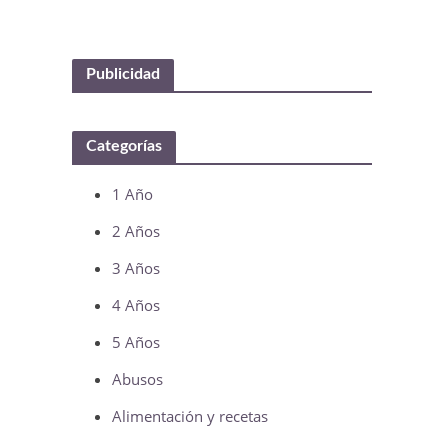
Publicidad
Categorías
1 Año
2 Años
3 Años
4 Años
5 Años
Abusos
Alimentación y recetas