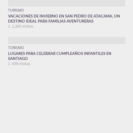
TURISMO
VACACIONES DE INVIERNO EN SAN PEDRO DE ATACAMA, UN
DESTINO IDEAL PARA FAMILIAS AVENTURERAS
2.265 Visitas
TURISMO
LUGARES PARA CELEBRAR CUMPLEAÑOS INFANTILES EN
SANTIAGO
639 Visitas
TURISMO
SABORES DE OTOÑO EN WENDY’S
317 Visitas
TURISMO
CASILLERO DEL DIABLO LANZA EXCLUSIVA BOTELLA DE
EDICIÓN ESPECIAL EN HOMENAJE A CHILE