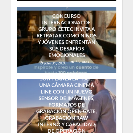
CONCURSO
INTERNACIONAL DE
GRUPO CETEC INVITA A
RETRATAR COMO NIÑOS
Y JÓVENES ENFRENTAN
SUS DESAFÍOS
EMOCIONALES
5 Visitas
julio 31, 2026
SONY LANZA LA “FX5,”
UNA CÁMARA CINEMA
LINE CON UN NUEVO
SENSOR DE IMÁGENES,
FORMATOS DE
GRABACIÓN OPEN GATE,
GRABACIÓN RAW
INTERNO Y CAPACIDAD
DE OPERACIÓN