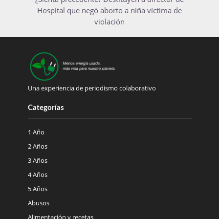
Hospital que negó aborto a niña víctima de
violación
Una experiencia de periodismo colaborativo
Categorías
1 Año
2 Años
3 Años
4 Años
5 Años
Abusos
Alimentación y recetas