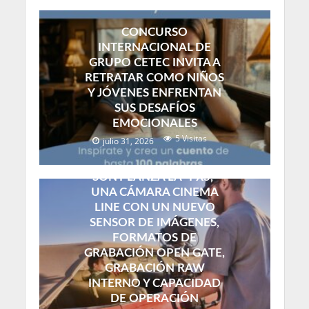
CONCURSO
INTERNACIONAL DE
GRUPO CETEC INVITA A
RETRATAR COMO NIÑOS
Y JÓVENES ENFRENTAN
SUS DESAFÍOS
EMOCIONALES
5 Visitas
julio 31, 2026
SONY LANZA LA “FX5,”
UNA CÁMARA CINEMA
LINE CON UN NUEVO
SENSOR DE IMÁGENES,
FORMATOS DE
GRABACIÓN OPEN GATE,
GRABACIÓN RAW
INTERNO Y CAPACIDAD
DE OPERACIÓN