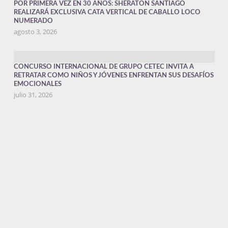
POR PRIMERA VEZ EN 30 AÑOS: SHERATON SANTIAGO
REALIZARÁ EXCLUSIVA CATA VERTICAL DE CABALLO LOCO
NUMERADO
agosto 3, 2026
CONCURSO INTERNACIONAL DE GRUPO CETEC INVITA A
RETRATAR COMO NIÑOS Y JÓVENES ENFRENTAN SUS DESAFÍOS
EMOCIONALES
julio 31, 2026
SONY LANZA LA “FX5,” UNA CÁMARA CINEMA LINE CON UN
NUEVO SENSOR DE IMÁGENES, FORMATOS DE GRABACIÓN
OPEN GATE, GRABACIÓN RAW INTERNO Y CAPACIDAD DE
OPERACIÓN MEJORADA
julio 23, 2026
EVENTO VINOS ICONOS 2026 REUNIRÁ A LOS AMANTES DEL
VINO EN EL SHERATON SANTIAGO
julio 22, 2026