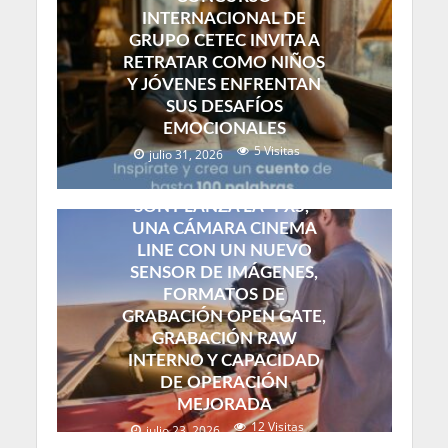
INTERNACIONAL DE
GRUPO CETEC INVITA A
RETRATAR COMO NIÑOS
Y JÓVENES ENFRENTAN
SUS DESAFÍOS
EMOCIONALES
5 Visitas
julio 31, 2026
SONY LANZA LA “FX5,”
UNA CÁMARA CINEMA
LINE CON UN NUEVO
SENSOR DE IMÁGENES,
FORMATOS DE
GRABACIÓN OPEN GATE,
GRABACIÓN RAW
INTERNO Y CAPACIDAD
DE OPERACIÓN
MEJORADA
12 Visitas
julio 23, 2026