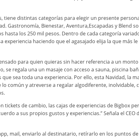
os, tiene distintas categorías para elegir un presente person
ad. Gastronomía, Bienestar, Aventura,Escapadas y Blend so
s hasta los 250 mil pesos. Dentro de cada categoría variad
a experiencia haciendo que el agasajado elija la que más le
nsado para quien quieras sin hacer referencia a un monto
mplo, se regala una un masaje con acceso a sauna, piscina ba
s que sea toda una experiencia. Por ello, esta Navidad, la m
e lo común y atreverse a regalar algodiferente, inolvidable,
s.
on tickets de cambio, las cajas de experiencias de Bigbox pe
uerdo a sus propios gustos y experiencias.” Señala el CEO 
 mail, enviarlo al destinatario, retírarlo en los puntos de