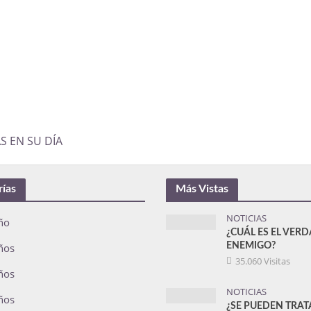
S EN SU DÍA
rías
Más Vistas
NOTICIAS
ño
¿CUÁL ES EL VER
ños
ENEMIGO?
35.060 Visitas
ños
NOTICIAS
ños
¿SE PUEDEN TRAT