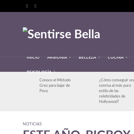
INICIO
ARMONIA
BELLEZA
COCINA
PSICOLOGÍA
Conoce el Método
¿Cómo conseguir un
Grez para bajar de
sonrisa al más puro
Peso
estilo de las
celebridades de
Hollywood?
NOTICIAS