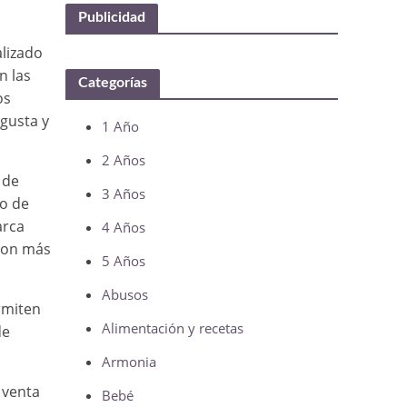
Publicidad
alizado
n las
Categorías
os
 gusta y
1 Año
2 Años
 de
3 Años
ño de
arca
4 Años
 con más
5 Años
Abusos
rmiten
Alimentación y recetas
de
Armonia
 venta
Bebé