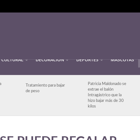
CULTURAL
DECORACIÓN
DEPORTES
MASCOTAS
a
Patricia Maldonado se
Tratamiento para bajar
extrae el balón
de peso
Intragástrico que la
hizo bajar más de 30
kilos