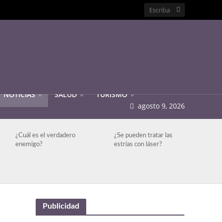
NOTICIAS
SALUD
TURISMO
agosto 9, 2026
¿Cuál es el verdadero
¿Se pueden tratar las
enemigo?
estrías con láser?
Publicidad