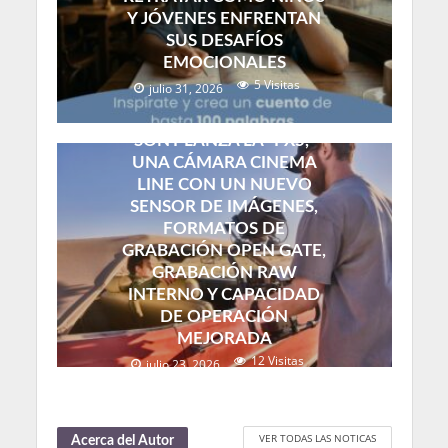
Y JÓVENES ENFRENTAN
SUS DESAFÍOS
EMOCIONALES
5 Visitas
julio 31, 2026
SONY LANZA LA “FX5,”
UNA CÁMARA CINEMA
LINE CON UN NUEVO
SENSOR DE IMÁGENES,
FORMATOS DE
GRABACIÓN OPEN GATE,
GRABACIÓN RAW
INTERNO Y CAPACIDAD
DE OPERACIÓN
MEJORADA
12 Visitas
julio 23, 2026
VER TODAS LAS NOTICAS
Acerca del Autor