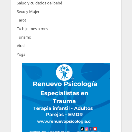
Salud y cuidados del bebé
Sexo y Mujer
Tarot
Tu hijo mes a mes
Turismo
Viral
Yoga