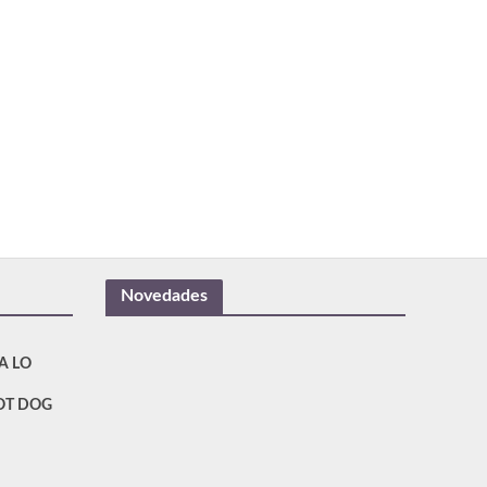
Novedades
A LO
OT DOG