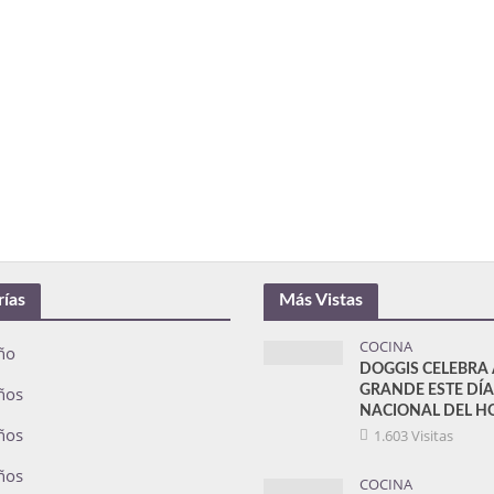
rías
Más Vistas
COCINA
ño
DOGGIS CELEBRA 
ños
GRANDE ESTE DÍA
NACIONAL DEL H
ños
1.603 Visitas
ños
COCINA