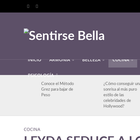
INICIO
ARMONIA
BELLEZA
COCINA
PSICOLOGÍA
Conoce el Método
¿Cómo conseguir un
Grez para bajar de
sonrisa al más puro
Peso
estilo de las
celebridades de
Hollywood?
COCINA