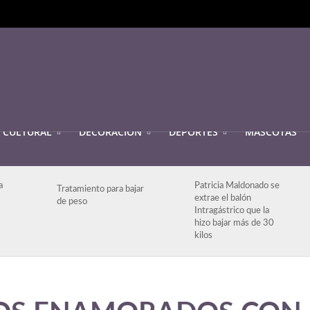
CULTURAL
DECORACIÓN
DEPORTES
MASCOTAS
a
Patricia Maldonado se
Tratamiento para bajar
extrae el balón
de peso
Intragástrico que la
hizo bajar más de 30
kilos