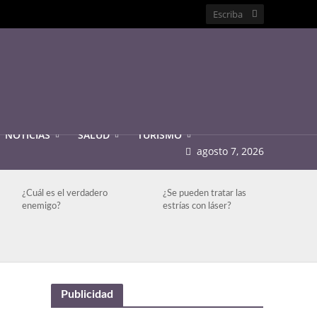
NOTICIAS
SALUD
TURISMO
agosto 7, 2026
¿Cuál es el verdadero
¿Se pueden tratar las
enemigo?
estrías con láser?
Publicidad