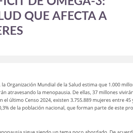
ICIT DE OMEGA-3:
LUD QUE AFECTA A
ERES
, la Organización Mundial de la Salud estima que 1.000 mill
án atravesando la menopausia. De ellas, 37 millones vivirá
ún el último Censo 2024, existen 3.755.889 mujeres entre 45 
0,3% de la población nacional, que forman parte de este pr
menopausia sigue siendo un tema poco abordado. De acuer