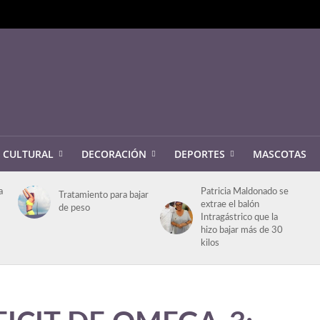
CULTURAL
DECORACIÓN
DEPORTES
MASCOTAS
a
Patricia Maldonado se
Tratamiento para bajar
extrae el balón
de peso
Intragástrico que la
hizo bajar más de 30
kilos