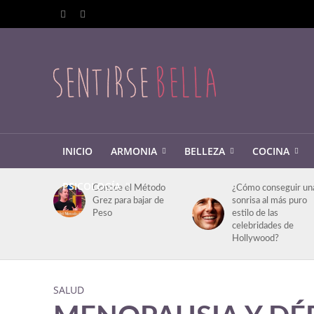
INICIO
ARMONIA
BELLEZA
COCINA
PSICOLOGÍA
Conoce el Método
¿Cómo conseguir un
Grez para bajar de
sonrisa al más puro
Peso
estilo de las
celebridades de
Hollywood?
SALUD