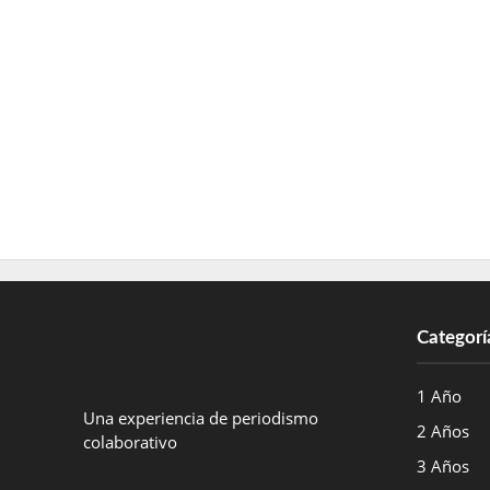
Categorí
1 Año
Una experiencia de periodismo
2 Años
colaborativo
3 Años