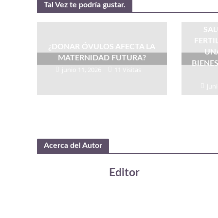
Tal Vez te podría gustar.
SAL
FERT
¿DONAR ÓVULOS AFECTA LA
UNA
MATERNIDAD FUTURA?
BIENE
junio 11, 2026
11 Visitas
juni
Acerca del Autor
Editor