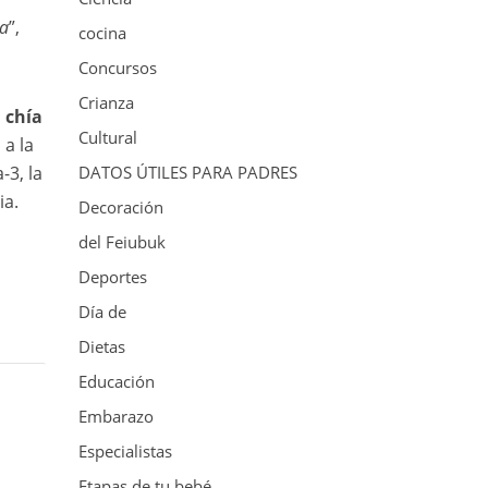
pa
”,
cocina
Concursos
Crianza
 chía
Cultural
 a la
-3, la
DATOS ÚTILES PARA PADRES
ia.
Decoración
del Feiubuk
Deportes
Día de
Dietas
Educación
Embarazo
Especialistas
Etapas de tu bebé