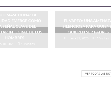
UD MASCULINA: LA
ILIDAD EMERGE COMO
EL VAPEO: UNA AMENAZ
 SEÑAL CLAVE DEL
SILENCIOSA PARA QUIEN
STAR INTEGRAL DE LOS
QUIEREN SER PADRES
HOMBRES
mayo 31, 2026
11 Visitas
o 10, 2026
10 Visitas
VER TODAS LAS NO