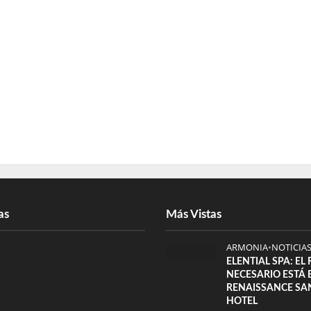
as
Más Vistas
ARMONIA
•
NOTICIA
ELENTIAL SPA: EL
NECESARIO ESTÁ 
RENAISSANCE SA
HOTEL