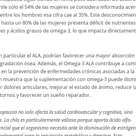
Chile solo el 54% de las mujeres se considera informada ace
entre los hombres esa cifra cae al 35%. Este desconocimien
hasta un 80% de las mujeres presenta déficit de nutrientes
ales y ácidos grasos de omega-3, lo que impacta directamen
n particular el ALA, podrían favorecer una mayor absorción
 degradación ósea. Además, el Omega-3 ALA contribuye a com
ve en la prevención de enfermedades crónicas asociadas a la
ién muestra que la suplementación con omega-3 puede dism
iar dolores articulares, mejorar el estado de ánimo, reducir l
cturnos y favorecer un sueño reparador.
opausia no solo afecta la salud cardiovascular y cognitiva, sino
a. La chía es particularmente valiosa porque aporta ácido alfa-
encial que el organismo necesita ante la disminución de estrógen
undamental para la regulación metabólica y digestiva. Esta