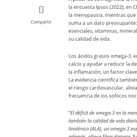
la encuesta Ipsos (2022), en 
la menopausia, mientras que 
Compártir
suma a un dato preocupante: 
esenciales, vitaminas, miner
su calidad de vida.
Los ácidos grasos omega-3, e
calcio y ayudar a reducir la
la inflamación, un factor cla
La evidencia científica tamb
el riesgo cardiovascular, aliv
frecuencia de los sofocos no
“
El déficit de omega-3 en la men
también la calidad de vida diari
linolénico (ALA), un omega-3 es
además, ofrece fibra dietaria, f