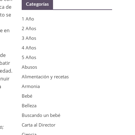
Categorías
rca de
to se
1 Año
2 Años
te en
3 Años
4 Años
 de
5 Años
batir
Abusos
 edad.
Alimentación y recetas
inuir
a
Armonia
Bebé
Belleza
Buscando un bebé
Carta al Director
o;
Ciencia