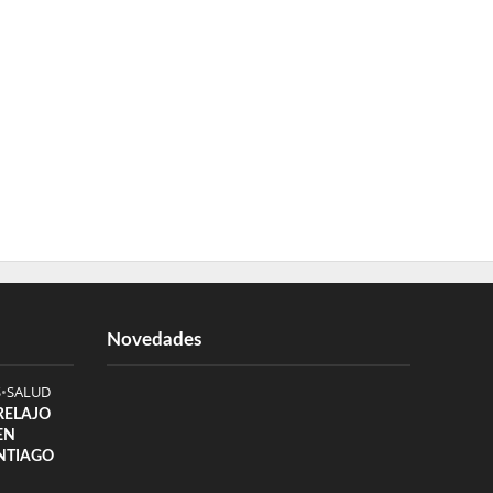
Novedades
S
•
SALUD
 RELAJO
EN
NTIAGO