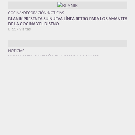
COCINA
•
DECORACIÓN
•
NOTICIAS
BLANIK PRESENTA SU NUEVA LÍNEA RETRO PARA LOS AMANTES
DE LA COCINA Y EL DISEÑO
557 Visitas
NOTICIAS
WOM LANZA CAMPAÑA EN HONOR A LA MUJER
347 Visitas
Novedades
POR PRIMERA VEZ EN 30 AÑOS: SHERATON SANTIAGO
REALIZARÁ EXCLUSIVA CATA VERTICAL DE CABALLO LOCO
NUMERADO
agosto 3, 2026
CONCURSO INTERNACIONAL DE GRUPO CETEC INVITA A
RETRATAR COMO NIÑOS Y JÓVENES ENFRENTAN SUS DESAFÍOS