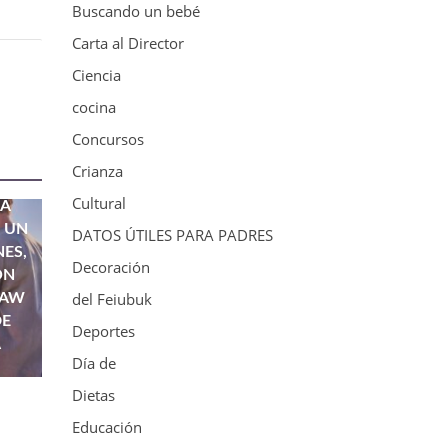
Buscando un bebé
Carta al Director
Ciencia
cocina
Concursos
Crianza
Cultural
NA
 UN
DATOS ÚTILES PARA PADRES
ES,
Decoración
ÓN
del Feiubuk
RAW
DE
Deportes
A
Día de
Dietas
Educación