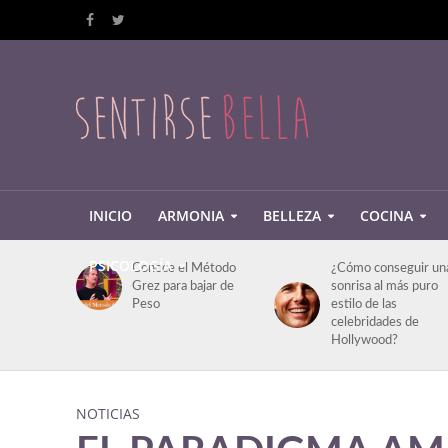
INICIO
ARMONIA
BELLEZA
COCINA
PSICOLOGÍA
Conoce el Método
¿Cómo conseguir un
Grez para bajar de
sonrisa al más puro
Peso
estilo de las
celebridades de
Hollywood?
NOTICIAS