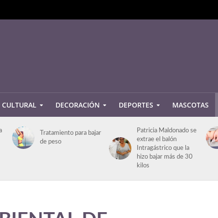
CULTURAL
DECORACIÓN
DEPORTES
MASCOTAS
a
Patricia Maldonado se
Tratamiento para bajar
extrae el balón
de peso
Intragástrico que la
hizo bajar más de 30
kilos