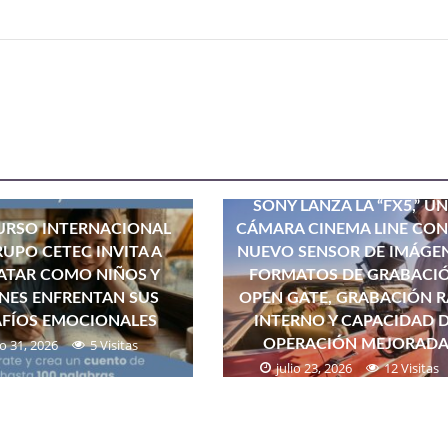
SONY LANZA LA “FX5,” U
RSO INTERNACIONAL
CÁMARA CINEMA LINE CON
RUPO CETEC INVITA A
NUEVO SENSOR DE IMÁGEN
ATAR COMO NIÑOS Y
FORMATOS DE GRABACI
NES ENFRENTAN SUS
OPEN GATE, GRABACIÓN 
AFÍOS EMOCIONALES
INTERNO Y CAPACIDAD 
io 31, 2026
5 Visitas
OPERACIÓN MEJORAD
julio 23, 2026
12 Visitas