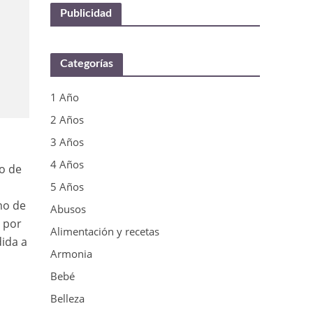
Publicidad
Categorías
1 Año
2 Años
3 Años
4 Años
no de
5 Años
mo de
Abusos
o por
Alimentación y recetas
dida a
Armonia
Bebé
Belleza