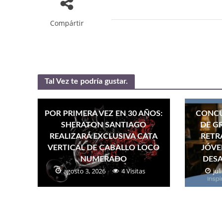
Compártir
Tal Vez te podría gustar.
POR PRIMERA VEZ EN 30 AÑOS:
CONCU
SHERATON SANTIAGO
DE G
REALIZARÁ EXCLUSIVA CATA
RETR
VERTICAL DE CABALLO LOCO
JÓVE
NUMERADO
DES
agosto 3, 2026
4 Visitas
jul