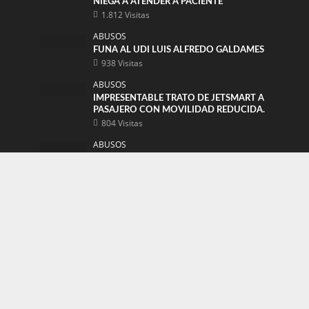
NIEGA A ATENDER A PACIENTE
1.812 Visitas
ABUSOS
FUNA AL UDI LUIS ALFREDO GALDAMES
938 Visitas
ABUSOS
IMPRESENTABLE TRATO DE JETSMART A
PASAJERO CON MOVILIDAD REDUCIDA.
804 Visitas
ABUSOS
VITALY CHILE BAJO LA LUPA: DUDAS
SOBRE REGISTROS SANITARIOS,
TRANSPARENCIA COMERCIAL Y
OPERACIÓN INTERNACIONAL
348 Visitas
ABUSOS
FUNAN A VIOLADOR POR LAS REDES
SOCIALES
265 Visitas
Novedades