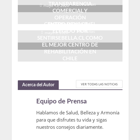
TRANSPARENCIA
109 Visitas
mayo 13, 2026
COMERCIAL Y
OPERACIÓN
CENTRO RENACE: EL
INTERNACIONAL
ELEGIDO POR
348 Visitas
mayo 8, 2026
SENTIRSEBELLA.CL COMO
EL MEJOR CENTRO DE
REHABILITACIÓN EN
CHILE
31 Visitas
agosto 18, 2025
VER TODAS LAS NOTICAS
Acerca del Autor
Equipo de Prensa
Hablamos de Salud, Belleza y Armonía
para que disfrutes tu vida y sigas
nuestros consejos diariamente.