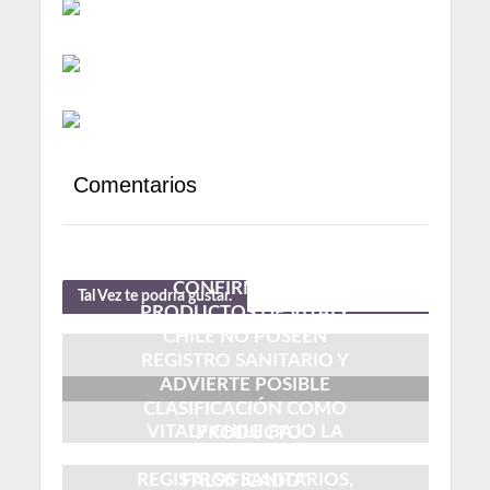
Comentarios
INVESTIGACIÓN: ISP
CONFIRMA QUE
Tal Vez te podría gustar.
PRODUCTOS DE VITALY
CHILE NO POSEEN
REGISTRO SANITARIO Y
ADVIERTE POSIBLE
CLASIFICACIÓN COMO
VITALY CHILE BAJO LA
“PRODUCTO
LUPA: DUDAS SOBRE
FARMACÉUTICO
REGISTROS SANITARIOS,
FALSIFICADO”