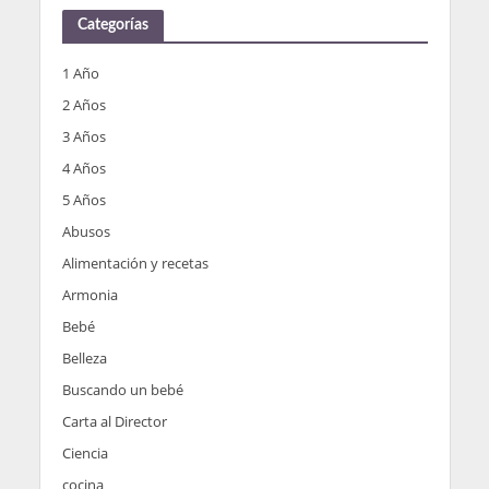
Categorías
1 Año
2 Años
3 Años
4 Años
5 Años
Abusos
Alimentación y recetas
Armonia
Bebé
Belleza
Buscando un bebé
Carta al Director
Ciencia
cocina