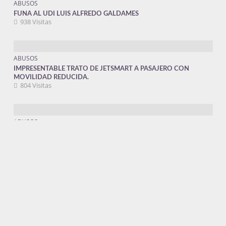
ABUSOS
FUNA AL UDI LUIS ALFREDO GALDAMES
938 Visitas
ABUSOS
IMPRESENTABLE TRATO DE JETSMART A PASAJERO CON
MOVILIDAD REDUCIDA.
804 Visitas
ABUSOS
VITALY CHILE BAJO LA LUPA: DUDAS SOBRE REGISTROS
SANITARIOS, TRANSPARENCIA COMERCIAL Y OPERACIÓN
INTERNACIONAL
348 Visitas
ABUSOS
FUNAN A VIOLADOR POR LAS REDES SOCIALES
265 Visitas