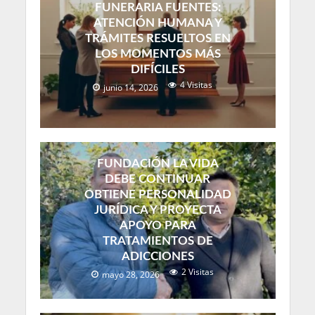
FUNERARIA FUENTES:
ATENCIÓN HUMANA Y
TRÁMITES RESUELTOS EN
LOS MOMENTOS MÁS
DIFÍCILES
4 Visitas
junio 14, 2026
FUNDACIÓN LA VIDA
DEBE CONTINUAR
OBTIENE PERSONALIDAD
JURÍDICA Y PROYECTA
APOYO PARA
TRATAMIENTOS DE
ADICCIONES
2 Visitas
mayo 28, 2026