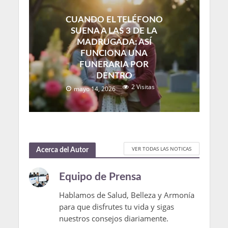
CUANDO EL TELÉFONO
SUENA A LAS 3 DE LA
MADRUGADA: ASÍ
FUNCIONA UNA
FUNERARIA POR
DENTRO
2 Visitas
mayo 14, 2026
VER TODAS LAS NOTICAS
Acerca del Autor
Equipo de Prensa
Hablamos de Salud, Belleza y Armonía
para que disfrutes tu vida y sigas
nuestros consejos diariamente.